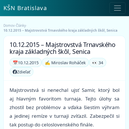
KŠN Bratislava
Domov
›
Články
›
10.12.2015 – Majstrovstvá Trnavského kraja základných škôl, Senica
10.12.2015 – Majstrovstvá Trnavského
kraja základných škôl, Senica
📅
10.12.2015
✍️ Miroslav Roháček
👀 34
Zdieľať
Majstrovstvá si nenechal ujsť Samir, ktorý bol
aj hlavným favoritom turnaja. Tejto úlohy sa
zhostil bez problémov a vďaka šiestim výhram
a jedinej remíze v turnaji zvíťazil. Zabezpečil si
tak postup do celoslovenského finále.