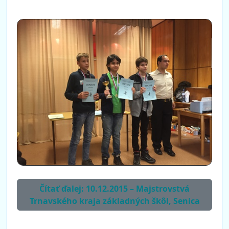
Čítať ďalej: 10.12.2015 – Majstrovstvá
Trnavského kraja základných škôl, Senica