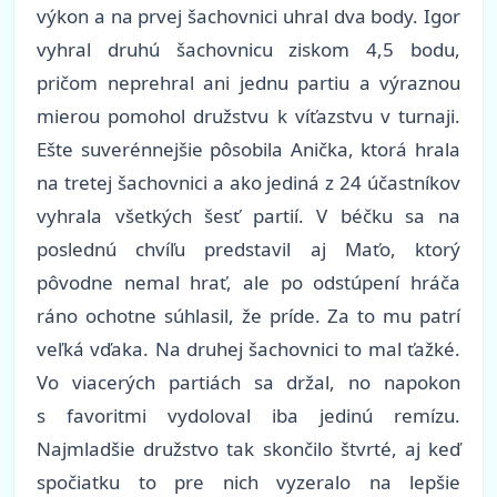
výkon a na prvej šachovnici uhral dva body. Igor
vyhral druhú šachovnicu ziskom 4,5 bodu,
pričom neprehral ani jednu partiu a výraznou
mierou pomohol družstvu k víťazstvu v turnaji.
Ešte suverénnejšie pôsobila Anička, ktorá hrala
na tretej šachovnici a ako jediná z 24 účastníkov
vyhrala všetkých šesť partií. V béčku sa na
poslednú chvíľu predstavil aj Maťo, ktorý
pôvodne nemal hrať, ale po odstúpení hráča
ráno ochotne súhlasil, že príde. Za to mu patrí
veľká vďaka. Na druhej šachovnici to mal ťažké.
Vo viacerých partiách sa držal, no napokon
s favoritmi vydoloval iba jedinú remízu.
Najmladšie družstvo tak skončilo štvrté, aj keď
spočiatku to pre nich vyzeralo na lepšie