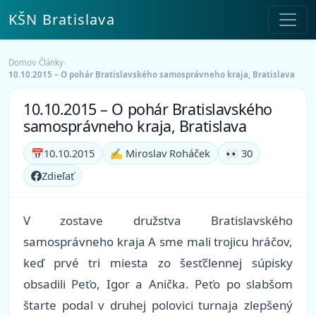
KŠN Bratislava
Domov
›
Články
›
10.10.2015 – O pohár Bratislavského samosprávneho kraja, Bratislava
10.10.2015 – O pohár Bratislavského
samosprávneho kraja, Bratislava
📅
10.10.2015
✍️ Miroslav Roháček
👀 30
Zdieľať
V zostave družstva Bratislavského
samosprávneho kraja A sme mali trojicu hráčov,
keď prvé tri miesta zo šesťčlennej súpisky
obsadili Peťo, Igor a Anička. Peťo po slabšom
štarte podal v druhej polovici turnaja zlepšený