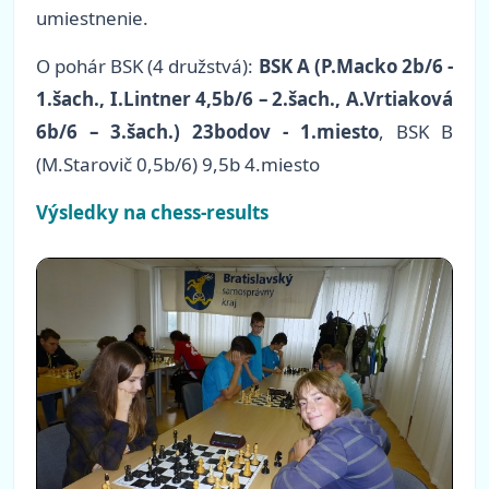
umiestnenie.
O pohár BSK (4 družstvá):
BSK A (P.Macko 2b/6 -
1.šach., I.Lintner 4,5b/6 – 2.šach., A.Vrtiaková
6b/6 – 3.šach.) 23bodov - 1.miesto
, BSK B
(M.Starovič 0,5b/6) 9,5b 4.miesto
Výsledky na chess-results