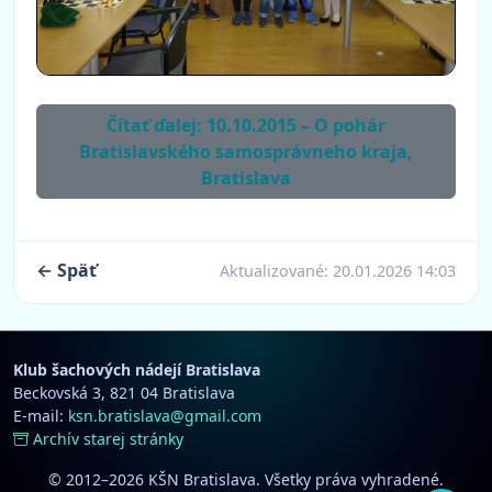
Čítať ďalej: 10.10.2015 – O pohár
Bratislavského samosprávneho kraja,
Bratislava
← Späť
Aktualizované:
20.01.2026 14:03
Klub šachových nádejí Bratislava
Beckovská 3, 821 04 Bratislava
E-mail:
ksn.bratislava@gmail.com
Archív starej stránky
© 2012–2026 KŠN Bratislava. Všetky práva vyhradené.