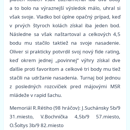
a to bolo na výraznejší výsledok málo, uhral si
však svoje. Vladko bol úplne opačný prípad, keď
v prvých štyroch kolách získal iba jeden bod.
Následne sa však naštartoval a celkových 4,5
bodu mu stačilo taktiež na svoje nasadenie.
Oliver si prakticky potvrdil svoj nový fide rating,
keď okrem jednej „povinnej“ výhry získal dve
ďalšie proti favoritom a celkové tri body mu tiež
stačili na udržanie nasadenia. Turnaj bol jednou
z posledných rozcvičiek pred májovými MSR
mládeže v rapid šachu.
Memoriál R.Rétiho (98 hráčov): J.Suchánsky 5b/9
31.miesto, V.Bochnička 4,5b/9 57.miesto,
O.Šoltys 3b/9 82.miesto