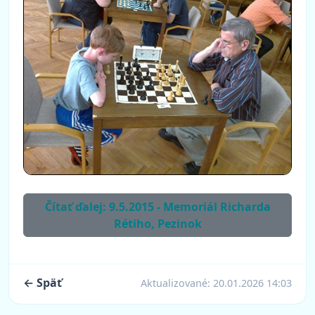
Čítať ďalej: 9.5.2015 - Memoriál Richarda
Rétiho, Pezinok
← Späť
Aktualizované:
20.01.2026 14:03