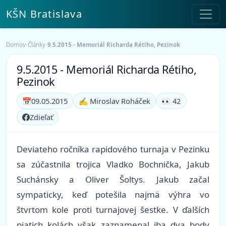
KŠN Bratislava
Domov
›
Články
›
9.5.2015 - Memoriál Richarda Rétiho, Pezinok
9.5.2015 - Memoriál Richarda Rétiho,
Pezinok
📅
09.05.2015
✍️ Miroslav Roháček
👀 42
Zdieľať
Deviateho ročníka rapidového turnaja v Pezinku
sa zúčastnila trojica Vladko Bochnička, Jakub
Suchánsky a Oliver Šoltys. Jakub začal
sympaticky, keď potešila najmä výhra vo
štvrtom kole proti turnajovej šestke. V ďalších
piatich kolách však zaznamenal iba dva body