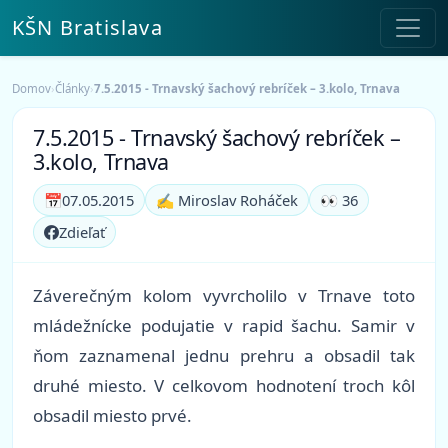
KŠN Bratislava
Domov
›
Články
›
7.5.2015 - Trnavský šachový rebríček – 3.kolo, Trnava
7.5.2015 - Trnavský šachový rebríček –
3.kolo, Trnava
📅
07.05.2015
✍️ Miroslav Roháček
👀 36
Zdieľať
Záverečným kolom vyvrcholilo v Trnave toto
mládežnícke podujatie v rapid šachu. Samir v
ňom zaznamenal jednu prehru a obsadil tak
druhé miesto. V celkovom hodnotení troch kôl
obsadil miesto prvé.