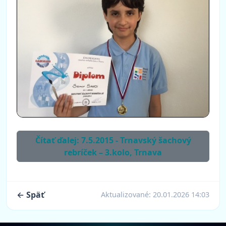
Čítať ďalej: 7.5.2015 - Trnavský šachový
rebríček – 3.kolo, Trnava
← Späť
Aktualizované:
20.01.2026 14:03