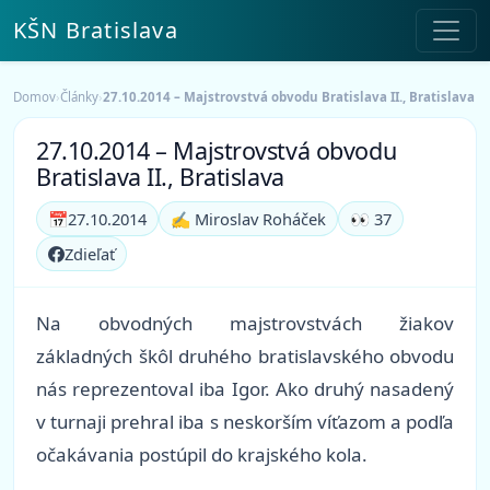
KŠN Bratislava
Domov
›
Články
›
27.10.2014 – Majstrovstvá obvodu Bratislava II., Bratislava
27.10.2014 – Majstrovstvá obvodu
Bratislava II., Bratislava
📅
27.10.2014
✍️ Miroslav Roháček
👀 37
Zdieľať
Na obvodných majstrovstvách žiakov
základných škôl druhého bratislavského obvodu
nás reprezentoval iba Igor. Ako druhý nasadený
v turnaji prehral iba s neskorším víťazom a podľa
očakávania postúpil do krajského kola.