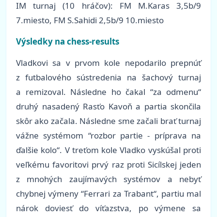
IM turnaj (10 hráčov): FM M.Karas 3,5b/9
7.miesto, FM S.Sahidi 2,5b/9 10.miesto
Výsledky na chess-results
Vladkovi sa v prvom kole nepodarilo prepnúť
z futbalového sústredenia na šachový turnaj
a remizoval. Následne ho čakal “za odmenu“
druhý nasadený Rasťo Kavoň a partia skončila
skôr ako začala. Následne sme začali brať turnaj
vážne systémom “rozbor partie - príprava na
ďalšie kolo“. V treťom kole Vladko vyskúšal proti
veľkému favoritovi prvý raz proti Sicílskej jeden
z mnohých zaujímavých systémov a nebyť
chybnej výmeny “Ferrari za Trabant“, partiu mal
nárok doviesť do víťazstva, po výmene sa