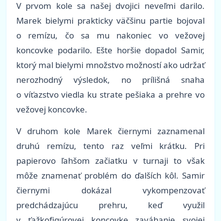
V prvom kole sa našej dvojici neveľmi darilo.
Marek bielymi prakticky väčšinu partie bojoval
o remízu, čo sa mu nakoniec vo vežovej
koncovke podarilo. Ešte horšie dopadol Samir,
ktorý mal bielymi množstvo možností ako udržať
nerozhodný výsledok, no prílišná snaha
o víťazstvo viedla ku strate pešiaka a prehre vo
vežovej koncovke.
V druhom kole Marek čiernymi zaznamenal
druhú remízu, tento raz veľmi krátku. Pri
papierovo ľahšom začiatku v turnaji to však
môže znamenať problém do ďalších kôl. Samir
čiernymi dokázal vykompenzovať
predchádzajúcu prehru, keď využil
v ťažkofigúrovej koncovke zaváhanie svojej