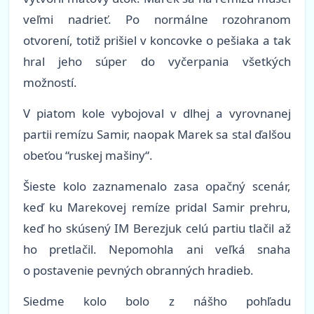
veľmi nadrieť. Po normálne rozohranom
otvorení, totiž prišiel v koncovke o pešiaka a tak
hral jeho súper do vyčerpania všetkých
možností.
V piatom kole vybojoval v dlhej a vyrovnanej
partii remízu Samir, naopak Marek sa stal ďalšou
obeťou “ruskej mašiny“.
Šieste kolo zaznamenalo zasa opačný scenár,
keď ku Marekovej remíze pridal Samir prehru,
keď ho skúsený IM Berezjuk celú partiu tlačil až
ho pretlačil. Nepomohla ani veľká snaha
o postavenie pevných obranných hradieb.
Siedme kolo bolo z nášho pohľadu