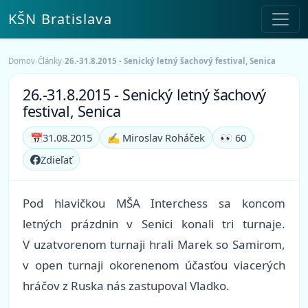
KŠN Bratislava
Domov
›
Články
›
26.-31.8.2015 - Senický letný šachový festival, Senica
26.-31.8.2015 - Senický letný šachový
festival, Senica
📅
31.08.2015
✍️ Miroslav Roháček
👀 60
Zdieľať
Pod hlavičkou MŠA Interchess sa koncom
letných prázdnin v Senici konali tri turnaje.
V uzatvorenom turnaji hrali Marek so Samirom,
v open turnaji okorenenom účasťou viacerých
hráčov z Ruska nás zastupoval Vladko.