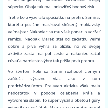
súperky. Obaja tak mali polovičný bodový zisk.
Tretie kolo vyzeralo spočiatku na prehru Samira,
ktorého pozične masíroval skúsený moldavský
veľmajster. Nakoniec sa mu však podarilo udržať
remízu. Naopak Marek stál od začiatku veľmi
dobre a prvá výhra sa blížila, no vo svojej
aktivite zastal na pol ceste a nakoniec začal
cúvať a namiesto výhry tak prišla prvá prehra.
Vo štvrtom kole sa Samir rozhodol čiernym
zaútočiť výrazne viac ako v tom
predchádzajúcom. Prejaven aktivita však mala
nedostatok v podobe oslabenia kráľa a
vytvorenia slabín. To súper využil a obeťou figúry
vytvoril matový útok. Marek sa na remízu musel