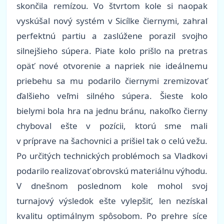
skončila remízou. Vo štvrtom kole si naopak
vyskúšal nový systém v Sicílke čiernymi, zahral
perfektnú partiu a zaslúžene porazil svojho
silnejšieho súpera. Piate kolo prišlo na pretras
opäť nové otvorenie a napriek nie ideálnemu
priebehu sa mu podarilo čiernymi zremizovať
ďalšieho veľmi silného súpera. Šieste kolo
bielymi bola hra na jednu bránu, nakoľko čierny
chyboval ešte v pozícii, ktorú sme mali
v príprave na šachovnici a prišiel tak o celú vežu.
Po určitých technických problémoch sa Vladkovi
podarilo realizovať obrovskú materiálnu výhodu.
V dnešnom poslednom kole mohol svoj
turnajový výsledok ešte vylepšiť, len nezískal
kvalitu optimálnym spôsobom. Po prehre síce