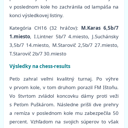
v poslednom kole ho zachránila od lampáša na
konci výsledkovej listiny.
Kategória CH16 (32 hráčov):
M.Karas 6,5b/7
1.miesto
, I.Lintner 5b/7 4.miesto, J.Suchánsky
3,5b/7 14.miesto, M.Starovič 2,5b/7 27.miesto,
T.Starovič 2b/7 30.miesto
Výsledky na chess-results
Peťo zahral veľmi kvalitný turnaj. Po výhre
v prvom kole, v tom druhom porazil FM Ištoňu.
Vo štvrtom zvládol koncovku dámy proti veži
s Peťom Puškárom. Následne prišli dve prehry
a remíza v poslednom kole mu zabezpečila 50
percent. Vzhľadom na svojich súperov to však