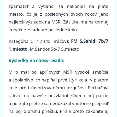
spamätať a vytiahol sa nakoniec na piate
miesto, čo je z posledných dvoch rokov jeho
najlepší výsledok na MSR. Zásluhu má na tom aj
konečne zvládnuté posledné kolo.
Kategória CH12 (45 hráčov):
FM S.Sahidi 7b/7
1.miesto
, M.Šándor 5b/7 5.miesto
Výsledky na chess-results
Miro mal po aprílových MSR vysoké ambície
a spoľahlivo ich napĺňal prvé štyri kolá. V piatom
kole proti favorizovanému Jergušovi Pecháčovi
s kvalitou navyše nezvládol záver dlhej partie
a po tejto prehre sa nedokázal vnútorne prepnúť
na boj o druhú priečku. Prišla preto zákonite aj