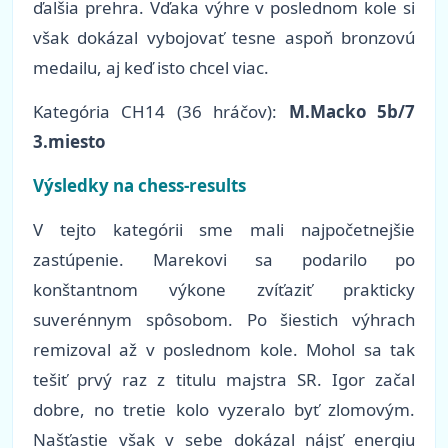
ďalšia prehra. Vďaka výhre v poslednom kole si
však dokázal vybojovať tesne aspoň bronzovú
medailu, aj keď isto chcel viac.
Kategória CH14 (36 hráčov):
M.Macko 5b/7
3.miesto
Výsledky na chess-results
V tejto kategórii sme mali najpočetnejšie
zastúpenie. Marekovi sa podarilo po
konštantnom výkone zvíťaziť prakticky
suverénnym spôsobom. Po šiestich výhrach
remizoval až v poslednom kole. Mohol sa tak
tešiť prvý raz z titulu majstra SR. Igor začal
dobre, no tretie kolo vyzeralo byť zlomovým.
Našťastie však v sebe dokázal nájsť energiu