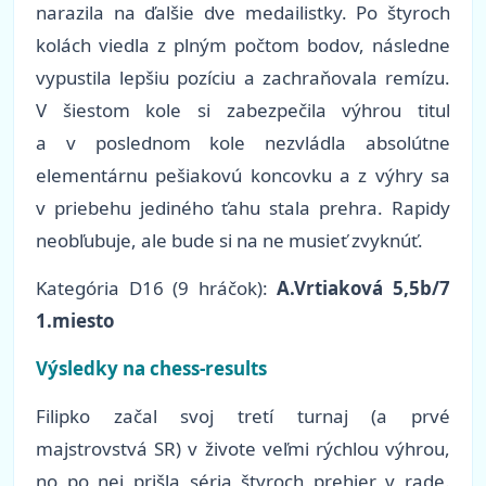
narazila na ďalšie dve medailistky. Po štyroch
kolách viedla z plným počtom bodov, následne
vypustila lepšiu pozíciu a zachraňovala remízu.
V šiestom kole si zabezpečila výhrou titul
a v poslednom kole nezvládla absolútne
elementárnu pešiakovú koncovku a z výhry sa
v priebehu jediného ťahu stala prehra. Rapidy
neobľubuje, ale bude si na ne musieť zvyknúť.
Kategória D16 (9 hráčok):
A.Vrtiaková 5,5b/7
1.miesto
Výsledky na chess-results
Filipko začal svoj tretí turnaj (a prvé
majstrovstvá SR) v živote veľmi rýchlou výhrou,
no po nej prišla séria štyroch prehier v rade.