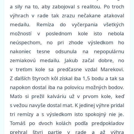
a sily na to, aby zabojoval s realitou. Po troch
výhrach v rade tak zrazu nečakane atakoval
medailu. Remíza do vyčerpania všetkých
možností v poslednom kole isto nebola
neúspechom, no pri zhode výsledkom ho
nakoniec tesne odsunula na nepopulárnu
zemiakovú medailu. Jakub začal dobre, no
v treťom kole sa predčasne vzdal Marekovi.
Z ďalších štyroch kôl získal iba 1,5 bodu a tak sa
napokon dostal iba na polovicu možných bodov.
Maťo si prežil kalváriu už v prvom kole, keď
s vežou navyše dostal mat. K jedinej výhre pridal
tri remízy a s výsledkom isto spokojný nie je.
Tomáš po dvoch kolách podľa predpokladov
prehral štyri partie v rade a až výhra