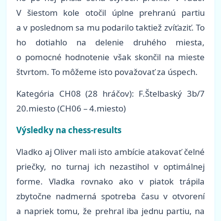
V šiestom kole otočil úplne prehranú partiu
a v poslednom sa mu podarilo taktiež zvíťaziť. To
ho dotiahlo na delenie druhého miesta,
o pomocné hodnotenie však skončil na mieste
štvrtom. To môžeme isto považovať za úspech.
Kategória CH08 (28 hráčov): F.Štelbaský 3b/7
20.miesto (CH06 – 4.miesto)
Výsledky na chess-results
Vladko aj Oliver mali isto ambície atakovať čelné
priečky, no turnaj ich nezastihol v optimálnej
forme. Vladka rovnako ako v piatok trápila
zbytočne nadmerná spotreba času v otvorení
a napriek tomu, že prehral iba jednu partiu, na