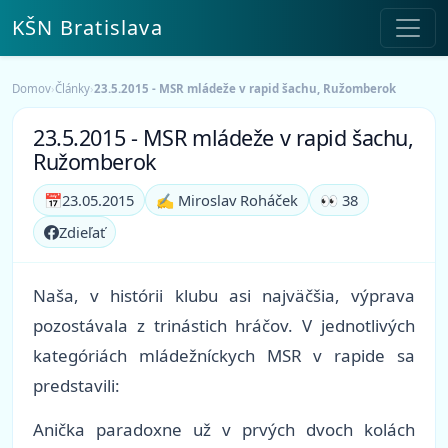
KŠN Bratislava
Domov
›
Články
›
23.5.2015 - MSR mládeže v rapid šachu, Ružomberok
23.5.2015 - MSR mládeže v rapid šachu,
Ružomberok
📅
23.05.2015
✍️ Miroslav Roháček
👀 38
Zdieľať
Naša, v histórii klubu asi najväčšia, výprava
pozostávala z trinástich hráčov. V jednotlivých
kategóriách mládežníckych MSR v rapide sa
predstavili:
Anička paradoxne už v prvých dvoch kolách