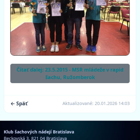
Čítať ďalej: 23.5.2015 - MSR mládeže v rapid
šachu, Ružomberok
← Späť
Aktualizované:
20.01.2026 14:03
Klub šachových nádejí Bratislava
Beckovská 3, 821 04 Bratislava