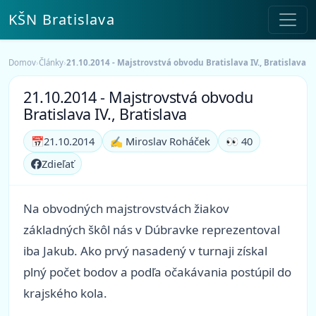
KŠN Bratislava
Domov
›
Články
›
21.10.2014 - Majstrovstvá obvodu Bratislava IV., Bratislava
21.10.2014 - Majstrovstvá obvodu
Bratislava IV., Bratislava
📅
21.10.2014
✍️ Miroslav Roháček
👀 40
Zdieľať
Na obvodných majstrovstvách žiakov
základných škôl nás v Dúbravke reprezentoval
iba Jakub. Ako prvý nasadený v turnaji získal
plný počet bodov a podľa očakávania postúpil do
krajského kola.