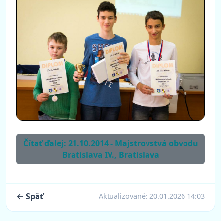
Čítať ďalej: 21.10.2014 - Majstrovstvá obvodu
Bratislava IV., Bratislava
← Späť
Aktualizované:
20.01.2026 14:03