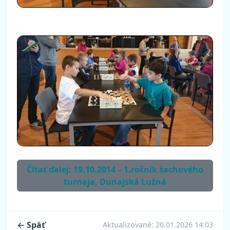
Čítať ďalej: 19.10.2014 – 1.ročník šachového
turnaja, Dunajská Lužná
← Späť
Aktualizované:
20.01.2026 14:03