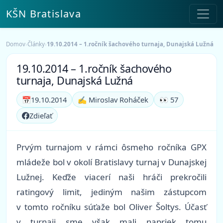
KŠN Bratislava
Domov
›
Články
›
19.10.2014 – 1.ročník šachového turnaja, Dunajská Lužná
19.10.2014 – 1.ročník šachového
turnaja, Dunajská Lužná
📅
19.10.2014
✍️ Miroslav Roháček
👀 57
Zdieľať
Prvým turnajom v rámci ôsmeho ročníka GPX
mládeže bol v okolí Bratislavy turnaj v Dunajskej
Lužnej. Keďže viacerí naši hráči prekročili
ratingový limit, jediným našim zástupcom
v tomto ročníku súťaže bol Oliver Šoltys. Účasť
v turnaji sme však mali napriek tomu