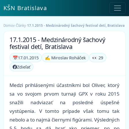
KŠN Bratislava
Domov
›
Články
›
17.1.2015 - Medzinárodný šachový festival detí, Bratislava
17.1.2015 - Medzinárodný šachový
festival detí, Bratislava
📅
17.01.2015
✍️ Miroslav Roháček
👀 29
Zdieľať
Medzi prihlásenými účastníkmi bol Oliver, ktorý
sa vo svojom prvom turnaji GPX v roku 2015
snažili nadviazať na posledné úspešné
vystúpenia. V tomto prípade však tomu tak
nebolo a to najmä čiernymi figúrami. Výsledných
5,5 bodu sa dá brať ako priemer, no po