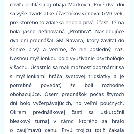
chvíľu prihlásili aj obaja Mackovci. Prvé dva dni
sa vyše dvadsiatke účastníkov venoval GM Cvek,
pre ktorého to zďaleka nebola prvá účasť. Téma
bola jasne definovaná „Protihra“. Nasledujúce
dva dni prednášal GM Navara, ktorý zavítal do
Senice prvý, a veríme, že nie posledný, raz.
Nosnou myšlienkou bolo využívanie psychológie
v šachu. Účastníci sa mali možnosť oboznámiť sa
s myšlienkami hráča svetovej tridsiatky a je
potrebné povedať, že boli rozhodne
obohacujúce. Osem prednášok počas štyroch
dní bolo vyčerpávajúcich, no veľmi poučných.
Okrem prednáškovej časti sa uskutočnil
bleskový turnaj v rámci ktorého sa hralo
o zaujímavú cenu. Prvú trojicu totiž čakala