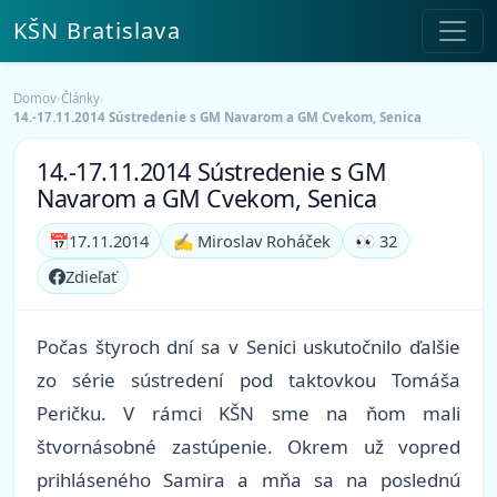
KŠN Bratislava
Domov
›
Články
›
14.-17.11.2014 Sústredenie s GM Navarom a GM Cvekom, Senica
14.-17.11.2014 Sústredenie s GM
Navarom a GM Cvekom, Senica
📅
17.11.2014
✍️ Miroslav Roháček
👀 32
Zdieľať
Počas štyroch dní sa v Senici uskutočnilo ďalšie
zo série sústredení pod taktovkou Tomáša
Peričku. V rámci KŠN sme na ňom mali
štvornásobné zastúpenie. Okrem už vopred
prihláseného Samira a mňa sa na poslednú