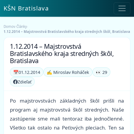
KŠN Bratislava
Domov
›
Články
›
1.12.2014 – Majstrovstvá Bratislavského kraja stredných škôl, Bratislava
1.12.2014 – Majstrovstvá
Bratislavského kraja stredných škôl,
Bratislava
📅
01.12.2014
✍️ Miroslav Roháček
👀 29
Zdieľať
Po majstrovstvách základných škôl prišli na
program aj majstrovstvá škôl stredných. Naše
zastúpenie sme mali tentoraz iba jednočlenné.
Všetko tak ostalo na Peťových pleciach. Ten sa