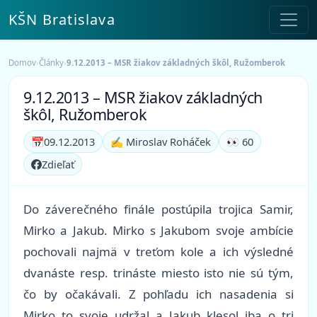
KŠN Bratislava
Domov
›
Články
›
9.12.2013 – MSR žiakov základných škôl, Ružomberok
9.12.2013 – MSR žiakov základných
škôl, Ružomberok
📅
09.12.2013
✍️ Miroslav Roháček
👀 60
Zdieľať
Do záverečného finále postúpila trojica Samir,
Mirko a Jakub. Mirko s Jakubom svoje ambície
pochovali najmä v treťom kole a ich výsledné
dvanáste resp. trináste miesto isto nie sú tým,
čo by očakávali. Z pohľadu ich nasadenia si
Mirko to svoje udržal a Jakub klesol iba o tri