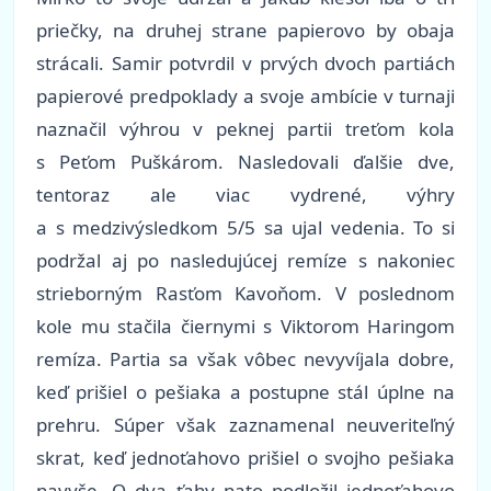
priečky, na druhej strane papierovo by obaja
strácali. Samir potvrdil v prvých dvoch partiách
papierové predpoklady a svoje ambície v turnaji
naznačil výhrou v peknej partii treťom kola
s Peťom Puškárom. Nasledovali ďalšie dve,
tentoraz ale viac vydrené, výhry
a s medzivýsledkom 5/5 sa ujal vedenia. To si
podržal aj po nasledujúcej remíze s nakoniec
strieborným Rasťom Kavoňom. V poslednom
kole mu stačila čiernymi s Viktorom Haringom
remíza. Partia sa však vôbec nevyvíjala dobre,
keď prišiel o pešiaka a postupne stál úplne na
prehru. Súper však zaznamenal neuveriteľný
skrat, keď jednoťahovo prišiel o svojho pešiaka
navyše. O dva ťahy nato podložil jednoťahovo