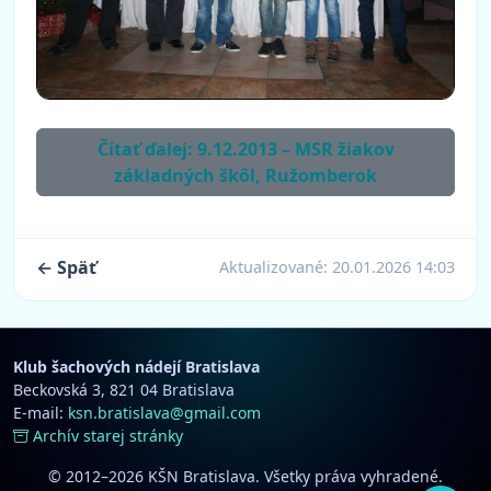
Čítať ďalej: 9.12.2013 – MSR žiakov
základných škôl, Ružomberok
← Späť
Aktualizované:
20.01.2026 14:03
Klub šachových nádejí Bratislava
Beckovská 3, 821 04 Bratislava
E-mail:
ksn.bratislava@gmail.com
Archív starej stránky
© 2012–2026 KŠN Bratislava. Všetky práva vyhradené.