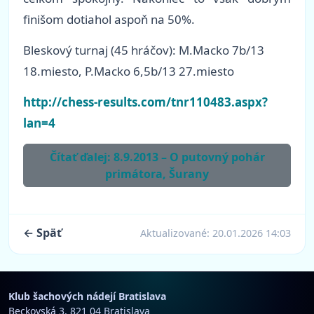
finišom dotiahol aspoň na 50%.
Bleskový turnaj (45 hráčov): M.Macko 7b/13
18.miesto, P.Macko 6,5b/13 27.miesto
http://chess-results.com/tnr110483.aspx?
lan=4
Čítať ďalej: 8.9.2013 – O putovný pohár
primátora, Šurany
← Späť
Aktualizované:
20.01.2026 14:03
Klub šachových nádejí Bratislava
Beckovská 3, 821 04 Bratislava