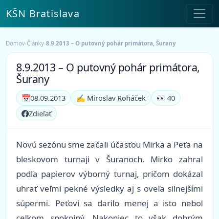
KŠN Bratislava
Domov
›
Články
›
8.9.2013 – O putovný pohár primátora, Šurany
8.9.2013 – O putovný pohár primátora,
Šurany
📅
08.09.2013
✍️ Miroslav Roháček
👀 40
Zdieľať
Novú sezónu sme začali účasťou Mirka a Peťa na
bleskovom turnaji v Šuranoch. Mirko zahral
podľa papierov výborný turnaj, pričom dokázal
uhrať veľmi pekné výsledky aj s oveľa silnejšími
súpermi. Peťovi sa darilo menej a isto nebol
celkom spokojný. Nakoniec to však dobrým