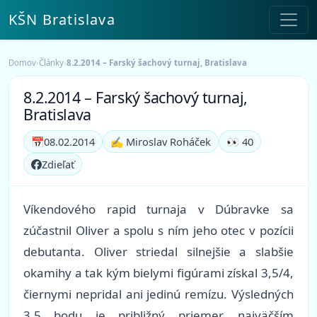
KŠN Bratislava
Domov
›
Články
›
8.2.2014 – Farský šachový turnaj, Bratislava
8.2.2014 – Farský šachový turnaj,
Bratislava
📅
08.02.2014
✍️ Miroslav Roháček
👀 40
Zdieľať
Víkendového rapid turnaja v Dúbravke sa
zúčastnil Oliver a spolu s ním jeho otec v pozícii
debutanta. Oliver striedal silnejšie a slabšie
okamihy a tak kým bielymi figúrami získal 3,5/4,
čiernymi nepridal ani jedinú remízu. Výsledných
3,5 bodu je približný priemer, najväčším