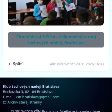
Čítať ďalej: 4.5.2014 – Veľkonočný turnaj
šachových nádejí, Bratislava
← Späť
Aktualizované:
20.01.2026 14:03
Klub šachových nádejí Bratislava
Beckovská 3, 821 04 Bratislava
E-mail:
ksn.bratislava@gmail.com
Archív starej stránky
© 2012–2026 KŠN Bratislava. Všetky práva vyhradené.