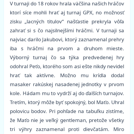
V turnaji do 18 rokov hrala väčšina našich hráčov
ktorí síce mohli hrať aj turnaj GPX, no možnosť
zisku „lacných titulov“ našťastie prekryla vôľa
zahrať si s čo najsilnejšími hráčmi. V turnaji sa
najviac darilo Jakubovi, ktorý zaznamenal prehry
iba s hráčmi na prvom a druhom mieste.
Výborný turnaj čo sa týka predvedenej hry
odohral Peťo, ktorého som asi ešte nikdy nevidel
hrať tak aktívne. Možno mu krídla dodal
masaker rakúskej nasadenej jednotky v prvom
kole. Hádam mu to vydrží aj do ďalších turnajov.
Tretím, ktorý môže byť spokojný, bol Maťo. Uhral
polovicu bodov. Pri pohľade na tabuľku zistíme,
že Maťo nie je veľký gentleman, pretože všetky
tri výhry zaznamenal proti dievčatám. Miro