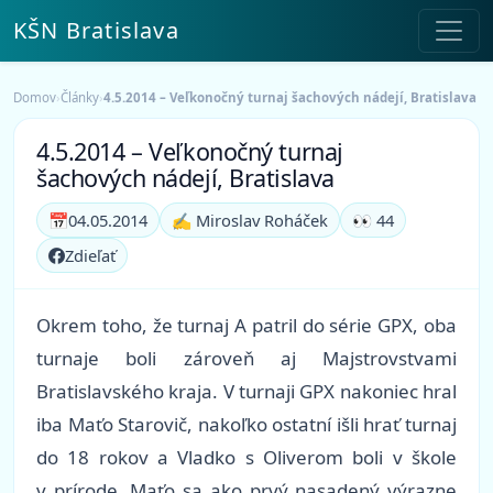
KŠN Bratislava
Domov
›
Články
›
4.5.2014 – Veľkonočný turnaj šachových nádejí, Bratislava
4.5.2014 – Veľkonočný turnaj
šachových nádejí, Bratislava
📅
04.05.2014
✍️ Miroslav Roháček
👀 44
Zdieľať
Okrem toho, že turnaj A patril do série GPX, oba
turnaje boli zároveň aj Majstrovstvami
Bratislavského kraja. V turnaji GPX nakoniec hral
iba Maťo Starovič, nakoľko ostatní išli hrať turnaj
do 18 rokov a Vladko s Oliverom boli v škole
v prírode. Maťo sa ako prvý nasadený výrazne