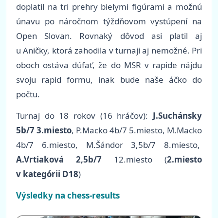
doplatil na tri prehry bielymi figúrami a možnú
únavu po náročnom týždňovom vystúpení na
Open Slovan. Rovnaký dôvod asi platil aj
u Aničky, ktorá zahodila v turnaji aj nemožné. Pri
oboch ostáva dúfať, že do MSR v rapide nájdu
svoju rapid formu, inak bude naše áčko do
počtu.
Turnaj do 18 rokov (16 hráčov):
J.Suchánsky
5b/7 3.miesto
, P.Macko 4b/7 5.miesto, M.Macko
4b/7 6.miesto, M.Šándor 3,5b/7 8.miesto,
A.Vrtiaková 2,5b/7
12.miesto (
2.miesto
v kategórii D18
)
Výsledky na chess-results