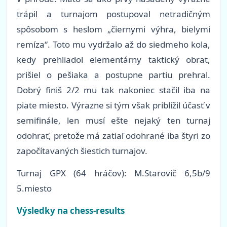
trápil a turnajom postupoval netradičným
spôsobom s heslom „čiernymi výhra, bielymi
remíza“. Toto mu vydržalo až do siedmeho kola,
kedy prehliadol elementárny taktický obrat,
prišiel o pešiaka a postupne partiu prehral.
Dobrý finiš 2/2 mu tak nakoniec stačil iba na
piate miesto. Výrazne si tým však priblížil účasť v
semifinále, len musí ešte nejaký ten turnaj
odohrať, pretože má zatiaľ odohrané iba štyri zo
započítavaných šiestich turnajov.
Turnaj GPX (64 hráčov): M.Starovič 6,5b/9
5.miesto
Výsledky na chess-results