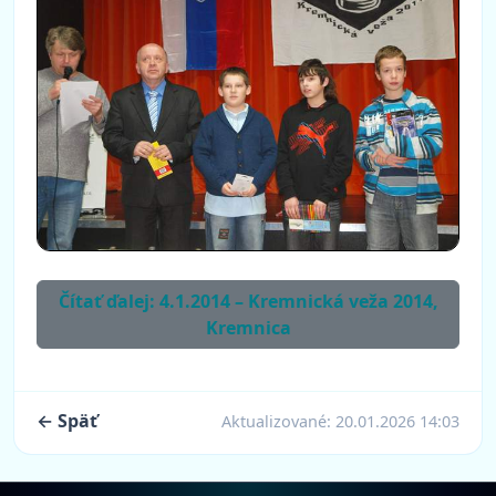
Čítať ďalej: 4.1.2014 – Kremnická veža 2014,
Kremnica
← Späť
Aktualizované:
20.01.2026 14:03