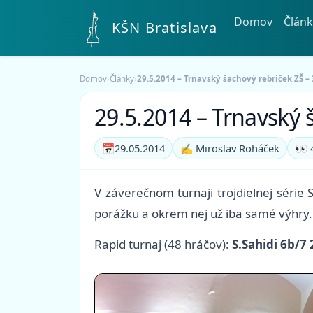
Domov
Článk
KŠN Bratislava
Domov
›
Články
›
29.5.2014 – Trnavský šachový rebríček ZŠ – 
29.5.2014 – Trnavský š
📅
29.05.2014
✍️ Miroslav Roháček
👀 
V záverečnom turnaji trojdielnej série
porážku a okrem nej už iba samé výhry.
Rapid turnaj (48 hráčov):
S.Sahidi 6b/7