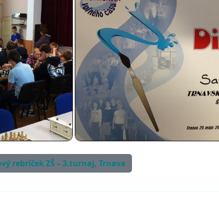
ový rebríček ZŠ – 3.turnaj, Trnava