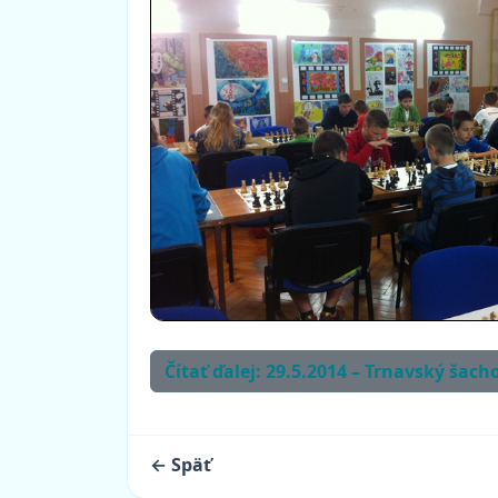
Čítať ďalej: 29.5.2014 – Trnavský šach
← Späť