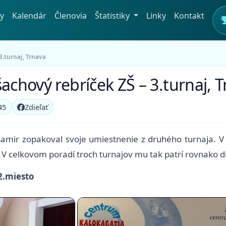
y
Kalendár
Členovia
Štatistiky
Linky
Kontakt
3.turnaj, Trnava
achový rebríček ZŠ – 3.turnaj, 
45
Zdieľať
 Samir zopakoval svoje umiestnenie z druhého turnaja. 
 V celkovom poradí troch turnajov mu tak patrí rovnako d
 2.miesto