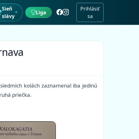
Sieň
Prihlásiť
Liga
slávy
sa
Trnava
V siedmich kolách zaznamenal iba jedinú
ruhá priečka.