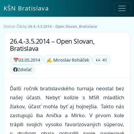
KŠN Bratislava
Domov
›
Články
›
26.4.-3.5.2014 – Open Slovan, Bratislava
26.4.-3.5.2014 – Open Slovan,
Bratislava
📅
03.05.2014
✍️ Miroslav Roháček
👀 41
Zdieľať
Ďalší ročník bratislavského turnaja neostal bez
našej účasti. Nebyť kolízie s MSR mladších
žiakov, účasť mohla byť aj hojnejšia. Takto nás
zastupujú iba Anička a Mirko. V prvom kole
trápili svojich vysoko favorizovaných súperov,
v druhom obaja potvrdili svoje papierové