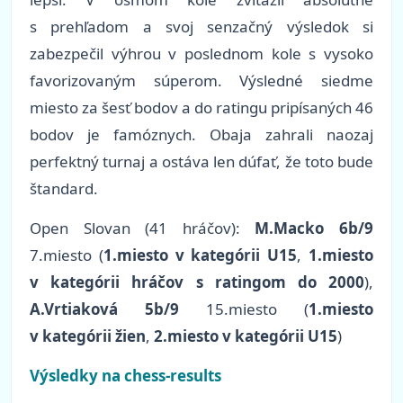
s prehľadom a svoj senzačný výsledok si
zabezpečil výhrou v poslednom kole s vysoko
favorizovaným súperom. Výsledné siedme
miesto za šesť bodov a do ratingu pripísaných 46
bodov je famóznych. Obaja zahrali naozaj
perfektný turnaj a ostáva len dúfať, že toto bude
štandard.
Open Slovan (41 hráčov):
M.Macko 6b/9
7.miesto (
1.miesto v kategórii U15
,
1.miesto
v kategórii hráčov s ratingom do 2000
),
A.Vrtiaková 5b/9
15.miesto (
1.miesto
v kategórii žien
,
2.miesto v kategórii U15
)
Výsledky na chess-results