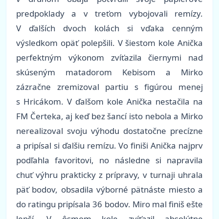
predpoklady a v treťom vybojovali remízy.
V ďalších dvoch kolách si vďaka cenným
výsledkom opäť polepšili. V šiestom kole Anička
perfektným výkonom zvíťazila čiernymi nad
skúseným matadorom Kebisom a Mirko
zázračne zremizoval partiu s figúrou menej
s Hricákom. V ďalšom kole Anička nestačila na
FM Čerteka, aj keď bez šancí isto nebola a Mirko
nerealizoval svoju výhodu dostatočne precízne
a pripísal si ďalšiu remízu. Vo finiši Anička najprv
podľahla favoritovi, no následne si napravila
chuť výhru prakticky z prípravy, v turnaji uhrala
päť bodov, obsadila výborné pätnáste miesto a
do ratingu pripísala 36 bodov. Miro mal finiš ešte
lepší. V ôsmom kole zvíťazil absolútne