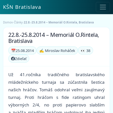
KŠN Bratislava
Domov
›
Články
›
22.8.-25.8.2014 – Memoriál O.Rintela, Bratislava
22.8.-25.8.2014 – Memoriál O.Rintela,
Bratislava
📅
25.08.2014
✍️ Miroslav Roháček
👀 38
Zdieľať
Už 41.ročníka tradičného bratislavského
mládežníckeho turnaja sa zúčastnila šestica
našich hráčov. Tomáš odohral veľmi zaujímavý
turnaj. Proti hráčom s fide ratingom uhral
výborných 2/4, no proti papierovo slabším
a zväčša mladším hráčom vydoloval iba jediný