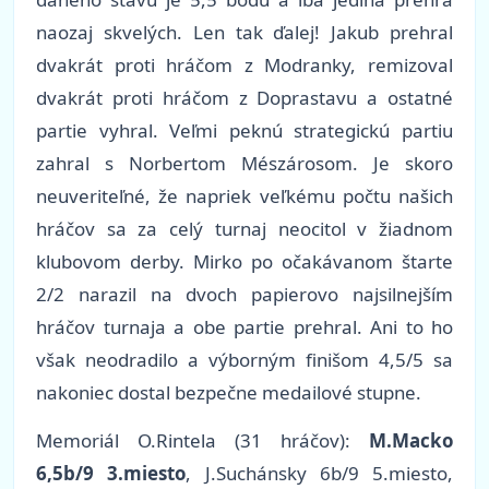
naozaj skvelých. Len tak ďalej! Jakub prehral
dvakrát proti hráčom z Modranky, remizoval
dvakrát proti hráčom z Doprastavu a ostatné
partie vyhral. Veľmi peknú strategickú partiu
zahral s Norbertom Mészárosom. Je skoro
neuveriteľné, že napriek veľkému počtu našich
hráčov sa za celý turnaj neocitol v žiadnom
klubovom derby. Mirko po očakávanom štarte
2/2 narazil na dvoch papierovo najsilnejším
hráčov turnaja a obe partie prehral. Ani to ho
však neodradilo a výborným finišom 4,5/5 sa
nakoniec dostal bezpečne medailové stupne.
Memoriál O.Rintela (31 hráčov):
M.Macko
6,5b/9 3.miesto
, J.Suchánsky 6b/9 5.miesto,