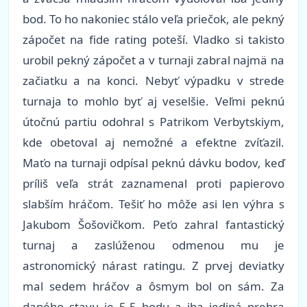
bod. To ho nakoniec stálo veľa priečok, ale pekný
zápočet na fide rating poteší. Vladko si takisto
urobil pekný zápočet a v turnaji zabral najmä na
začiatku a na konci. Nebyť výpadku v strede
turnaja to mohlo byť aj veselšie. Veľmi peknú
útočnú partiu odohral s Patrikom Verbytskiym,
kde obetoval aj nemožné a efektne zvíťazil.
Maťo na turnaji odpísal peknú dávku bodov, keď
príliš veľa strát zaznamenal proti papierovo
slabším hráčom. Tešiť ho môže asi len výhra s
Jakubom Šošovičkom. Peťo zahral fantastický
turnaj a zaslúženou odmenou mu je
astronomický nárast ratingu. Z prvej deviatky
mal sedem hráčov a ôsmym bol on sám. Za
daného stavu je 5,5 bodu a iba jediná prehra