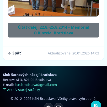
Čítať ďalej: 22.8.-25.8.2014 – Memoriál
O.Rintela, Bratislava
← Späť
Aktualizované:
20.01.2026 14:03
Klub šachových nádejí Bratislava
Beckovská 3, 821 04 Bratislava
E-mail:
ksn.bratislava@gmail.com
Archív starej stránky
© 2012–2026 KŠN Bratislava. Všetky práva vyhradené.