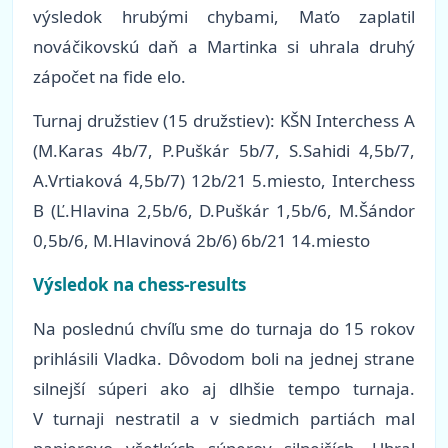
výsledok hrubými chybami, Maťo zaplatil
nováčikovskú daň a Martinka si uhrala druhý
zápočet na fide elo.
Turnaj družstiev (15 družstiev): KŠN Interchess A
(M.Karas 4b/7, P.Puškár 5b/7, S.Sahidi 4,5b/7,
A.Vrtiaková 4,5b/7) 12b/21 5.miesto, Interchess
B (Ľ.Hlavina 2,5b/6, D.Puškár 1,5b/6, M.Šándor
0,5b/6, M.Hlavinová 2b/6) 6b/21 14.miesto
Výsledok na chess-results
Na poslednú chvíľu sme do turnaja do 15 rokov
prihlásili Vladka. Dôvodom boli na jednej strane
silnejší súperi ako aj dlhšie tempo turnaja.
V turnaji nestratil a v siedmich partiách mal