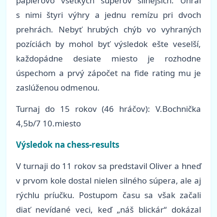
papierovo všetkých súperov silnejších. Uhral
s nimi štyri výhry a jednu remízu pri dvoch
prehrách. Nebyť hrubých chýb vo vyhraných
pozíciách by mohol byť výsledok ešte veselší,
každopádne desiate miesto je rozhodne
úspechom a prvý zápočet na fide rating mu je
zaslúženou odmenou.
Turnaj do 15 rokov (46 hráčov): V.Bochnička
4,5b/7 10.miesto
Výsledok na chess-results
V turnaji do 11 rokov sa predstavil Oliver a hneď
v prvom kole dostal nielen silného súpera, ale aj
rýchlu príučku. Postupom času sa však začali
diať nevídané veci, keď „náš blickár“ dokázal