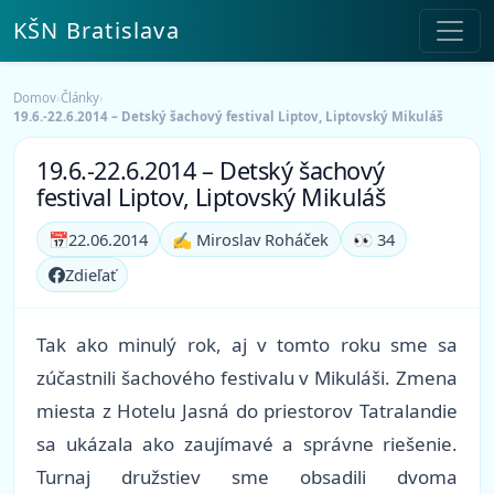
KŠN Bratislava
Domov
›
Články
›
19.6.-22.6.2014 – Detský šachový festival Liptov, Liptovský Mikuláš
19.6.-22.6.2014 – Detský šachový
festival Liptov, Liptovský Mikuláš
📅
22.06.2014
✍️ Miroslav Roháček
👀 34
Zdieľať
Tak ako minulý rok, aj v tomto roku sme sa
zúčastnili šachového festivalu v Mikuláši. Zmena
miesta z Hotelu Jasná do priestorov Tatralandie
sa ukázala ako zaujímavé a správne riešenie.
Turnaj družstiev sme obsadili dvoma