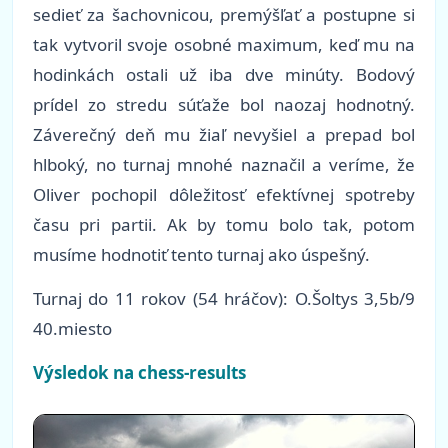
sedieť za šachovnicou, premýšľať a postupne si
tak vytvoril svoje osobné maximum, keď mu na
hodinkách ostali už iba dve minúty. Bodový
prídel zo stredu súťaže bol naozaj hodnotný.
Záverečný deň mu žiaľ nevyšiel a prepad bol
hlboký, no turnaj mnohé naznačil a veríme, že
Oliver pochopil dôležitosť efektívnej spotreby
času pri partii. Ak by tomu bolo tak, potom
musíme hodnotiť tento turnaj ako úspešný.
Turnaj do 11 rokov (54 hráčov): O.Šoltys 3,5b/9
40.miesto
Výsledok na chess-results