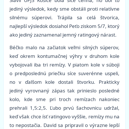
Slávii UPJŠ Košice bola síce cenná, no bol to
jediný výsledok, kedy sme obstáli proti relatívne
silnému súperovi. Trápila sa celá štvorica,
najlepší výsledok dosiahol Peťo ziskom 5/7, ktorý
ako jediný zaznamenal jemný ratingový nárast.
Béčko malo na začiatok veľmi silných súperov,
keď okrem kontumačnej výhry v druhom kole
vybojovali iba tri remízy. V piatom kole v súboji
o predposlednú priečku síce suverénne uspeli,
no v ďalšom kole dostali štvorku. Prakticky
jediný vyrovnaný zápas tak prinieslo posledné
kolo, kde sme pri troch remízach nakoniec
prehrali 1,5:2,5. Ľubo prvú šachovnicu udržal,
keď však chce ísť ratingovo vyššie, remízy mu na
to nepostačia. David sa pripravil o výrazne lepší