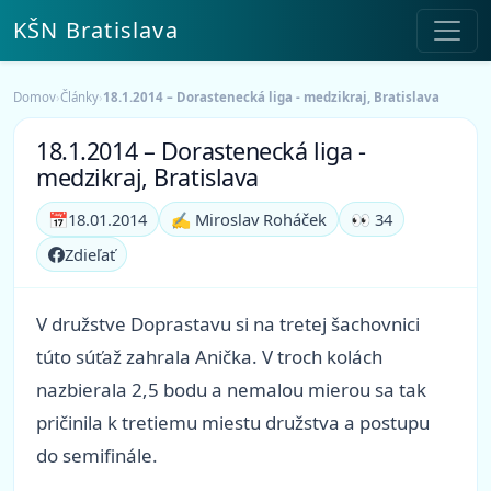
KŠN Bratislava
Domov
›
Články
›
18.1.2014 – Dorastenecká liga - medzikraj, Bratislava
18.1.2014 – Dorastenecká liga -
medzikraj, Bratislava
📅
18.01.2014
✍️ Miroslav Roháček
👀 34
Zdieľať
V družstve Doprastavu si na tretej šachovnici
túto súťaž zahrala Anička. V troch kolách
nazbierala 2,5 bodu a nemalou mierou sa tak
pričinila k tretiemu miestu družstva a postupu
do semifinále.