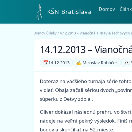
Domov
Článk
KŠN Bratislava
Domov
›
Články
›
14.12.2013 – Vianočná Tirnavia šachových 
14.12.2013 – Vianočn
📅
14.12.2013
✍️ Miroslav Roháček
👀 
Doteraz najväčšieho turnaja série tohto 
vidieť. Obaja začali sériou dvoch „povin
súperku z Detvy zdolal.
Oliver dokázal následnú prehru vo štv
nádeje na veľmi pekný výsledok. Finiš 
bodov a skončil až na 52.mieste.