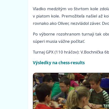
Vladko medzitým vo štvrtom kole zdolal 
v piatom kole. Premožiteľa našiel až k
rovnako ako Oliver, nezvládol záver. D
Po výborne rozohranom turnaji tak obom
súperi musia vážne počítať.
Turnaj GPX (110 hráčov): V.Bochnička 6b
Výsledky na chess-results