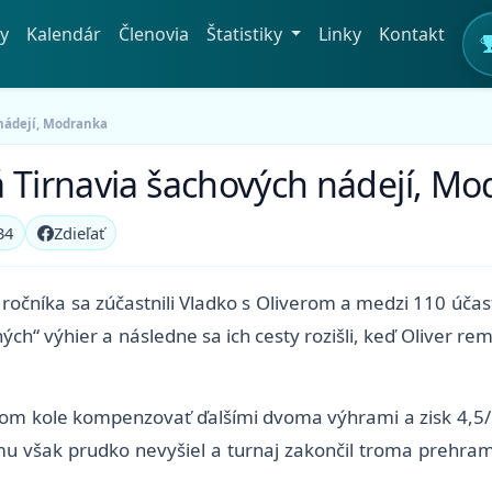
y
Kalendár
Členovia
Štatistiky
Linky
Kontakt
nádejí, Modranka
á Tirnavia šachových nádejí, M
34
Zdieľať
ročníka sa zúčastnili Vladko s Oliverom a medzi 110 účast
ných“ výhier a následne sa ich cesty rozišli, keď Oliver 
rtom kole kompenzovať ďalšími dvoma výhrami a zisk 4,5
mu však prudko nevyšiel a turnaj zakončil troma prehram