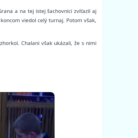
na a na tej istej šachovnici zvíťazil aj
 koncom viedol celý turnaj. Potom však,
horkol. Chalani však ukázali, že s nimi