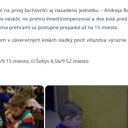
na prvej šachovnici aj nasadenú jednotku – Andreja Búra
olo neskôr, no prehru ihneď kompenzoval a dve kolá pred
voma prehrami sa postupne prepadol až na 15.miesto.
 v záverečných kolách sladký pocit víťazstva výrazne z
/9 15.miesto, O.Šoltys 4,5b/9 52.miesto