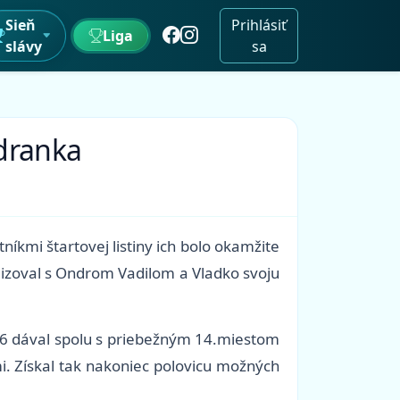
Sieň
Prihlásiť
Liga
slávy
sa
odranka
níkmi štartovej listiny ich bolo okamžite
remizoval s Ondrom Vadilom a Vladko svoju
/6 dával spolu s priebežným 14.miestom
i. Získal tak nakoniec polovicu možných