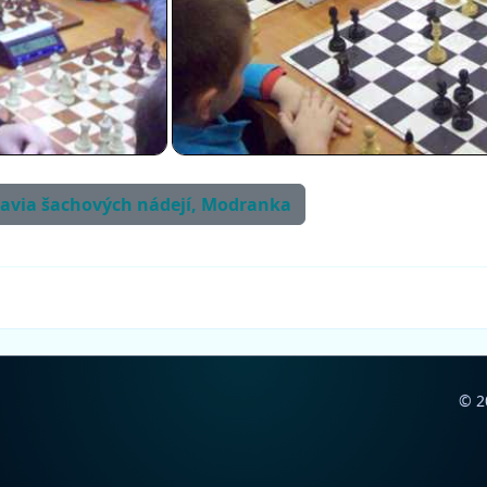
irnavia šachových nádejí, Modranka
© 2