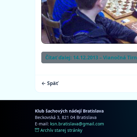
Čítať ďalej: 14.12.2013 – Vianočná T
← Späť
Klub šachových nádejí Bratislava
Beckovská 3, 821 04 Bratislava
E-mail:
ksn.bratislava@gmail.com
Archív starej stránky