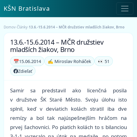
KŠN Bratislava
Domov
›
Články
›
13.6.-15.6.2014 – MČR družstiev mladších žiakov, Brno
13.6.-15.6.2014 – MČR družstiev
mladších žiakov, Brno
📅
15.06.2014
✍️ Miroslav Roháček
👀 51
Zdieľať
Samir sa predstavil ako licenčná posila
v družstve ŠK Staré Město. Svoju úlohu isto
splnil, keď v deviatich kolách stratil iba dve
remízy a bol tak najúspešnejším hráčom na
prvej šachovnici. Po piatich kolách to s bilanciou
3-1-1 vyzeralo na útok na medaile, no potom