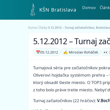
Domov
Článk
KŠN Bratislava
Domov
›
Články
›
5.12.2012 – Turnaj začiatočníkov, Bratislav
5.12.2012 – Turnaj zač
📅
05.12.2012
✍️ Miroslav Roháček
👀 
Turnajová séria pre začiatočníkov pokra
Oliverovi hojdačka systémom prehra – v
ktorý obsadil šieste miesto. O TOP3 pr
z toho bolo práve tretie miesto. Nebyť 
Turnaj začiatočníkov (22 hráčov):
V.Boch