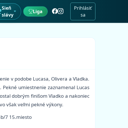
Sieň
Prihlásiť
Liga
slávy
sa
penie v podobe Lucasa, Olivera a Vladka.
sto. Pekné umiestnenie zaznamenal Lucas
dostal dobrým finišom Vladko a nakoniec
kovo však veľmi pekné výkony.
 3b/7 15.miesto