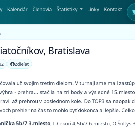
y
Kalendár
Členovia
Štatistiky
Linky
Kontakt
a
iatočníkov, Bratislava
32
Zdieľať
čovala už svojim tretím dielom. V turnaji sme mali zastú
ýhra - prehra... stačila na tri body a výsledné 15.mie
ipravil až prehrou v poslednom kole. Do TOP3 sa naopak 
dvoch prehier na čas to mohlo byť dokonca aj lepšie. Cel
nička 5b/7 3.miesto
, L.Crkoň 4,5b/7 6.miesto, O.Šoltys