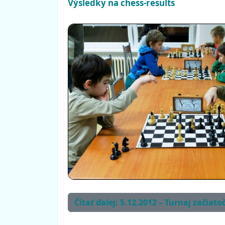
Výsledky na chess-results
Čítať ďalej: 5.12.2012 – Turnaj začiato