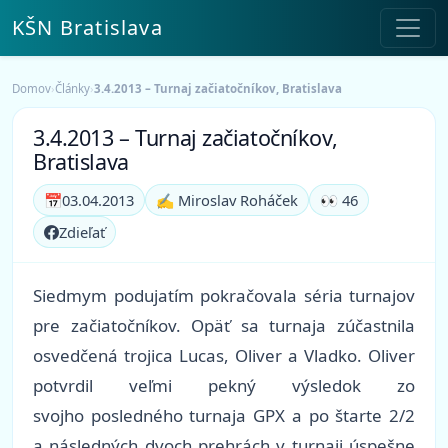
KŠN Bratislava
Domov
›
Články
›
3.4.2013 – Turnaj začiatočníkov, Bratislava
3.4.2013 – Turnaj začiatočníkov,
Bratislava
📅
03.04.2013
✍️ Miroslav Roháček
👀 46
Zdieľať
Siedmym podujatím pokračovala séria turnajov
pre začiatočníkov. Opäť sa turnaja zúčastnila
osvedčená trojica Lucas, Oliver a Vladko. Oliver
potvrdil veľmi pekný výsledok zo
svojho posledného turnaja GPX a po štarte 2/2
a následných dvoch prehrách v turnaji úspešne