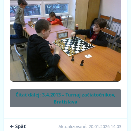
Čítať ďalej: 3.4.2013 – Turnaj začiatočníkov,
Bratislava
← Späť
Aktualizované:
20.01.2026 14:03