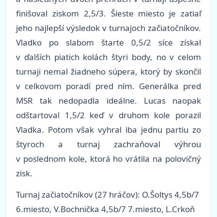
finišoval ziskom 2,5/3. Šieste miesto je zatiaľ
jeho najlepší výsledok v turnajoch začiatočníkov.
Vladko po slabom štarte 0,5/2 síce získal
v ďalších piatich kolách štyri body, no v celom
turnaji nemal žiadneho súpera, ktorý by skončil
v celkovom poradí pred ním. Generálka pred
MSR tak nedopadla ideálne. Lucas naopak
odštartoval 1,5/2 keď v druhom kole porazil
Vladka. Potom však vyhral iba jednu partiu zo
štyroch a turnaj zachraňoval výhrou
v poslednom kole, ktorá ho vrátila na polovičný
zisk.
Turnaj začiatočníkov (27 hráčov): O.Šoltys 4,5b/7
6.miesto, V.Bochnička 4,5b/7 7.miesto, L.Crkoň