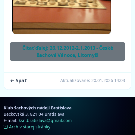
Čítať ďalej: 26.12.2012-2.1.2013 - České
šachové Vánoce, Litomyšl
← Späť
Aktualizované:
20.01.2026 14:03
Klub šachových nádejí Bratislava
Beckovská 3, 821 04 Bratislava
E-mail:
ksn.bratislava@gmail.com
Archív starej stránky