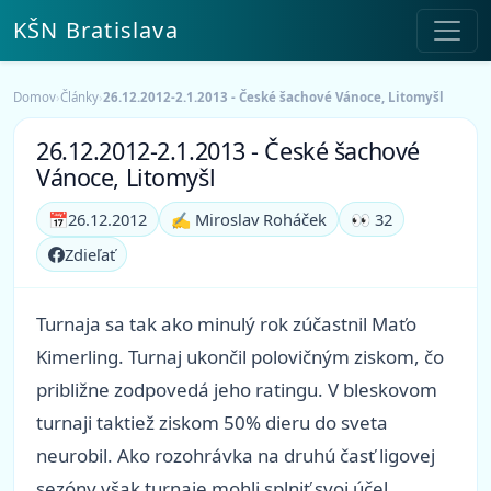
KŠN Bratislava
Domov
›
Články
›
26.12.2012-2.1.2013 - České šachové Vánoce, Litomyšl
26.12.2012-2.1.2013 - České šachové
Vánoce, Litomyšl
📅
26.12.2012
✍️ Miroslav Roháček
👀 32
Zdieľať
Turnaja sa tak ako minulý rok zúčastnil Maťo
Kimerling. Turnaj ukončil polovičným ziskom, čo
približne zodpovedá jeho ratingu. V bleskovom
turnaji taktiež ziskom 50% dieru do sveta
neurobil. Ako rozohrávka na druhú časť ligovej
sezóny však turnaje mohli splniť svoj účel.