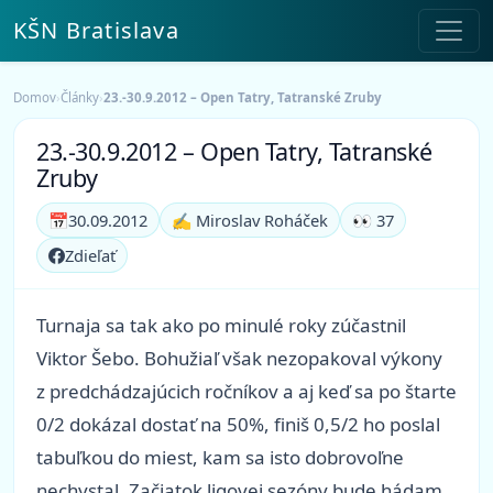
KŠN Bratislava
Domov
›
Články
›
23.-30.9.2012 – Open Tatry, Tatranské Zruby
23.-30.9.2012 – Open Tatry, Tatranské
Zruby
📅
30.09.2012
✍️ Miroslav Roháček
👀 37
Zdieľať
Turnaja sa tak ako po minulé roky zúčastnil
Viktor Šebo. Bohužiaľ však nezopakoval výkony
z predchádzajúcich ročníkov a aj keď sa po štarte
0/2 dokázal dostať na 50%, finiš 0,5/2 ho poslal
tabuľkou do miest, kam sa isto dobrovoľne
nechystal. Začiatok ligovej sezóny bude hádam