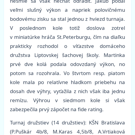
nesmie sa však nechať odradiť. Jakub podal
veľmi slušný výkon a napriek polovičnému
bodovému zisku sa stal jednou z hviezd turnaja.
V poslednom kole totiž doslova zotrel
v miniatúrke hráča St.Peterburgu, čím na diaľku
prakticky rozhodol o víťazstve domáceho
družstva Liptovskej šachovej školy. Martinka
prvé dve kolá podala odovzdaný výkon, no
potom sa rozohrala. Vo štvrtom resp. piatom
kole mala po relatívne hladkom priebehu na
dosah dve výhry, vyťažila z nich však iba jednu
remízu. Výhrou v siedmom kole si však
zabezpečila prvý zápočet na fide rating.
Turnaj družstiev (14 družstiev): KŠN Bratislava
(P.Puškár 4b/8, M.Karas 4,5b/8, A.Vrtiaková