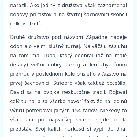
narazil. Ako jediný z družstva však zaznamenal
bodový prírastok a na štvrtej šachovnici skončil
celkovo tretí.
Druhé družstvo pod názvom Západné nádeje
odohralo veľmi slušný turnaj. Najväčšiu zásluhu
na tom mal Ľubo, ktorý odohral (až na malé
detaily) veľmi dobrý turnaj a len zbytočnom
prehrou v poslednom kole prišiel o víťazstvo na
prvej šachovnici. Striebro však taktiež potešilo.
David sa na dvojke neskutočne trápil. Bojoval
celý turnaj a za všetko hovorí fakt, že na jedinú
výhru potreboval plných 154 ťahov. Niekedy to
však ani pri najväčšej snahe nejde podľa
predstáv. Svoj kalich horkosti si vypil do dna,