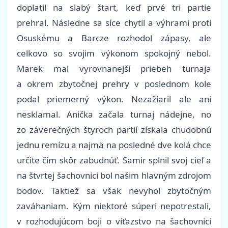
doplatil na slabý štart, keď prvé tri partie
prehral. Následne sa síce chytil a výhrami proti
Osuskému a Barcze rozhodol zápasy, ale
celkovo so svojim výkonom spokojný nebol.
Marek mal vyrovnanejší priebeh turnaja
a okrem zbytočnej prehry v poslednom kole
podal priemerný výkon. Nezažiaril ale ani
nesklamal. Anička začala turnaj nádejne, no
zo záverečných štyroch partií získala chudobnú
jednu remízu a najmä na posledné dve kolá chce
určite čím skôr zabudnúť. Samir splnil svoj cieľ a
na štvrtej šachovnici bol našim hlavným zdrojom
bodov. Taktiež sa však nevyhol zbytočným
zaváhaniam. Kým niektoré súperi nepotrestali,
v rozhodujúcom boji o víťazstvo na šachovnici