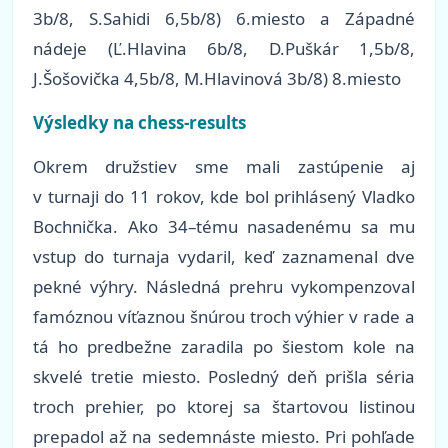
3b/8, S.Sahidi 6,5b/8) 6.miesto a Západné
nádeje (Ľ.Hlavina 6b/8, D.Puškár 1,5b/8,
J.Šošovička 4,5b/8, M.Hlavinová 3b/8) 8.miesto
Výsledky na chess-results
Okrem družstiev sme mali zastúpenie aj
v turnaji do 11 rokov, kde bol prihlásený Vladko
Bochnička. Ako 34–tému nasadenému sa mu
vstup do turnaja vydaril, keď zaznamenal dve
pekné výhry. Následná prehru vykompenzoval
famóznou víťaznou šnúrou troch výhier v rade a
tá ho predbežne zaradila po šiestom kole na
skvelé tretie miesto. Posledný deň prišla séria
troch prehier, po ktorej sa štartovou listinou
prepadol až na sedemnáste miesto. Pri pohľade