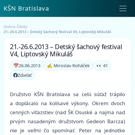
KŠN Bratislava
Domov
›
Články
›
21.-26.6.2013 – Detský šachový festival V4, Liptovský Mikuláš
21.-26.6.2013 – Detský šachový festival
V4, Liptovský Mikuláš
📅
26.06.2013
✍️ Miroslav Roháček
👀 41
Zdieľať
Družstvo KŠN Bratislava sa celú súťaž trápilo
a doplácalo na kolísavé výkony. Okrem dvoch
cenných víťazstiev (nad ŠK Osuské a najmä nad
prvým nasadeným družstvom Gedeon Barcza)
nie je veľmi čo spomínať. Peter na jednotke