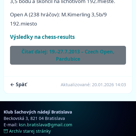
3,5 bodu a skončil na lichotivom 192.mieste.
Open A (238 hráčov): M.Kimerling 3,5b/9
192.miesto
Výsledky na chess-results
Čítať ďalej: 19.-27.7.2013 – Czech Open,
Pardubice
← Späť
Aktualizované:
20.01.2026 14:03
Klub šachových nádejí Bratislava
Beckovská 3, 821 04 Bratislava
E-mail:
ksn.bratislava@gmail.com
Archív starej stránky