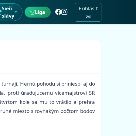
Sieň
Prihlásiť
Liga
slávy
sa
urnaji. Hernú pohodu si priniesol aj do
ia, proti úradujúcemu vicemajstrovi SR
štvrtom kole sa mu to vrátilo a prehra
ce druhé miesto s rovnakým počtom bodov