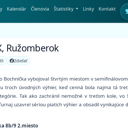
y
Kalendár
Členovia
Štatistiky
Linky
Kontakt
PX, Ružomberok
35
Zdieľať
ko Bochnička vybojoval štvrtým miestom v semifinálovom t
u troch úvodných výhier, keď cenná bola najmä tá tret
ategórie. Tak ako zachránil nemožné v treťom kole, vo 
urnaj uzavrel sériou piatich výhier a obsadil vynikajú
ka 8b/9 2.miesto