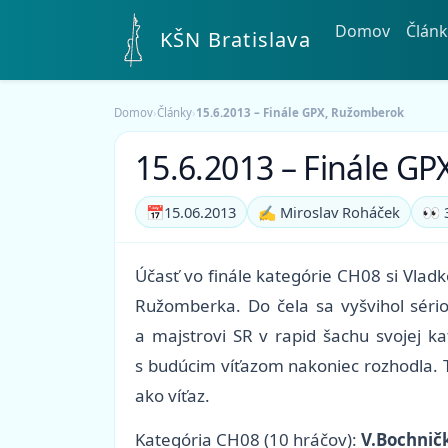
Domov
Článk
KŠN Bratislava
Domov
›
Články
›
15.6.2013 – Finále GPX, Ružomberok
15.6.2013 – Finále G
📅
15.06.2013
✍️ Miroslav Roháček
👀 
Účasť vo finále kategórie CH08 si Vlad
Ružomberka. Do čela sa vyšvihol sério
a majstrovi SR v rapid šachu svojej k
s budúcim víťazom nakoniec rozhodla. T
ako víťaz.
Kategória CH08 (10 hráčov):
V.Bochnič