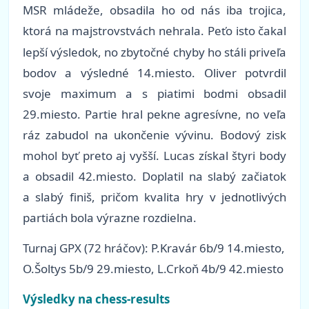
MSR mládeže, obsadila ho od nás iba trojica,
ktorá na majstrovstvách nehrala.
Peťo isto čakal
lepší výsledok, no zbytočné chyby ho stáli priveľa
bodov a výsledné 14.miesto. Oliver potvrdil
svoje maximum a s piatimi bodmi obsadil
29.miesto. Partie hral pekne agresívne, no veľa
ráz zabudol na ukončenie vývinu. Bodový zisk
mohol byť preto aj vyšší. Lucas získal štyri body
a obsadil 42.miesto. Doplatil na slabý začiatok
a slabý finiš, pričom kvalita hry v jednotlivých
partiách bola výrazne rozdielna.
Turnaj GPX (72 hráčov): P.Kravár 6b/9 14.miesto,
O.Šoltys 5b/9 29.miesto, L.Crkoň 4b/9 42.miesto
Výsledky na chess-results