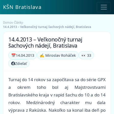
KŠN Bratislava
Domov
›
Články
›
14.4.2013 – Veľkonočný turnaj šachových nádejí, Bratislava
14.4.2013 – Veľkonočný turnaj
šachových nádejí, Bratislava
📅
14.04.2013
✍️ Miroslav Roháček
👀 33
Zdieľať
Turnaj do 14 rokov sa započítava sa do série GPX
a okrem toho bol aj Majstrovstvami
Bratislavského kraja v rapid šachu do 10 a do 14
rokov. Medzinárodný charakter mu dala
výprava z Rakúska. Nakoľko sa konal iba deň po