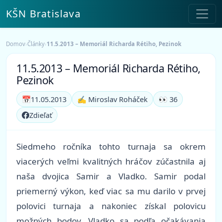
KŠN Bratislava
Domov
›
Články
›
11.5.2013 – Memoriál Richarda Rétiho, Pezinok
11.5.2013 – Memoriál Richarda Rétiho,
Pezinok
📅
11.05.2013
✍️ Miroslav Roháček
👀 36
Zdieľať
Siedmeho ročníka tohto turnaja sa okrem
viacerých veľmi kvalitných hráčov zúčastnila aj
naša dvojica Samir a Vladko. Samir podal
priemerný výkon, keď viac sa mu darilo v prvej
polovici turnaja a nakoniec získal polovicu
možných bodov. Vladko sa podľa očakávania