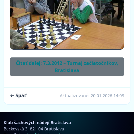
Čítať ďalej: 7.3.2012 – Turnaj začiatočníkov,
Bratislava
← Späť
Aktualizované:
20.01.2026 14:03
Klub šachových nádejí Bratislava
Beckovská 3, 821 04 Bratislava