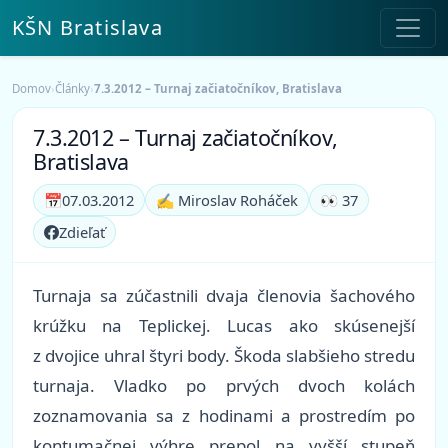
KŠN Bratislava
Domov
›
Články
›
7.3.2012 – Turnaj začiatočníkov, Bratislava
7.3.2012 – Turnaj začiatočníkov,
Bratislava
📅
07.03.2012
✍️ Miroslav Roháček
👀 37
Zdieľať
Turnaja sa zúčastnili dvaja členovia šachového
krúžku na Teplickej. Lucas ako skúsenejší
z dvojice uhral štyri body. Škoda slabšieho stredu
turnaja. Vladko po prvých dvoch kolách
zoznamovania sa z hodinami a prostredím po
kontumačnej výhre prepol na vyšší stupeň