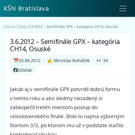
KŠN Bratislava
Domov
›
Články
›
3.6.2012 – Semifinále GPX – kategória CH14, Osuské
3.6.2012 – Semifinále GPX – kategória
CH14, Osuské
📅
03.06.2012
✍️ Miroslav Roháček
👀 34
Zdieľať
Jakub aj v semifinále GPX potvrdil dobrú formu
v tomto roku a ako siedmy nasadený si
zabezpečil tretím miestom postup do
celoslovenského finále. Bolo to najmä výborným
štartom 3/3, po ktorom mu už v podstate stačilo
kontrolovať situáciu.