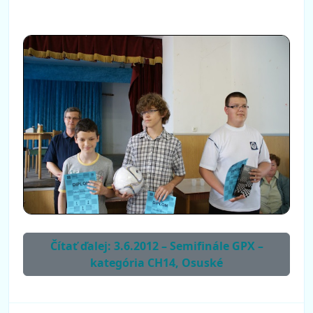
Čítať ďalej: 3.6.2012 – Semifinále GPX –
kategória CH14, Osuské