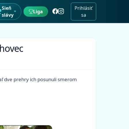
Sieň
Prihlásiť
Liga
slávy
sa
ohovec
iaľ dve prehry ich posunuli smerom