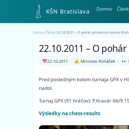
Domov
Článk
KŠN Bratislava
Domov
›
Články
›
22.10.2011 – O pohár primátora mesta Hlo
22.10.2011 – O pohár
📅
22.10.2011
✍️ Miroslav Roháček
👀 
Pred posledným kolom turnaja GPX v Hloh
nadol.
Turnaj GPX (91 hráčov): P.Kravár 6b/9 1
Výsledky na chess-results