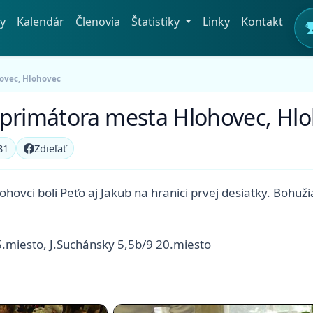
y
Kalendár
Členovia
Štatistiky
Linky
Kontakt
hovec, Hlohovec
 primátora mesta Hlohovec, Hl
31
Zdieľať
ovci boli Peťo aj Jakub na hranici prvej desiatky. Bohuž
5.miesto, J.Suchánsky 5,5b/9 20.miesto