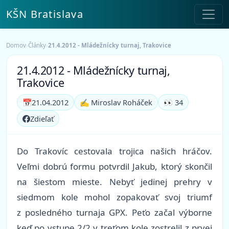
KŠN Bratislava
Domov
›
Články
›
21.4.2012 - Mládežnícky turnaj, Trakovice
21.4.2012 - Mládežnícky turnaj,
Trakovice
📅
21.04.2012
✍️ Miroslav Roháček
👀 34
Zdieľať
Do Trakovíc cestovala trojica našich hráčov.
Veľmi dobrú formu potvrdil Jakub, ktorý skončil
na šiestom mieste. Nebyť jedinej prehry v
siedmom kole mohol zopakovať svoj triumf
z posledného turnaja GPX. Peťo začal výborne
keď po vstupe 2/2 v treťom kole zostrelil z prvej