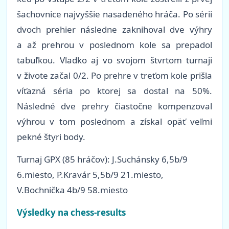
šachovnice najvyššie nasadeného hráča. Po sérii
dvoch prehier následne zaknihoval dve výhry
a až prehrou v poslednom kole sa prepadol
tabuľkou. Vladko aj vo svojom štvrtom turnaji
v živote začal 0/2. Po prehre v treťom kole prišla
víťazná séria po ktorej sa dostal na 50%.
Následné dve prehry čiastočne kompenzoval
výhrou v tom poslednom a získal opäť veľmi
pekné štyri body.
Turnaj GPX (85 hráčov): J.Suchánsky 6,5b/9
6.miesto, P.Kravár 5,5b/9 21.miesto,
V.Bochnička 4b/9 58.miesto
Výsledky na chess-results