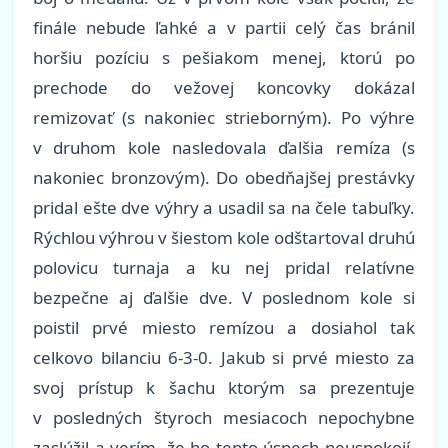
finále nebude ľahké a v partii celý čas bránil
horšiu pozíciu s pešiakom menej, ktorú po
prechode do vežovej koncovky dokázal
remizovať (s nakoniec strieborným). Po výhre
v druhom kole nasledovala ďalšia remíza (s
nakoniec bronzovým). Do obedňajšej prestávky
pridal ešte dve výhry a usadil sa na čele tabuľky.
Rýchlou výhrou v šiestom kole odštartoval druhú
polovicu turnaja a ku nej pridal relatívne
bezpečne aj ďalšie dve. V poslednom kole si
poistil prvé miesto remízou a dosiahol tak
celkovo bilanciu 6-3-0. Jakub si prvé miesto za
svoj prístup k šachu ktorým sa prezentuje
v posledných štyroch mesiacoch nepochybne
zaslúžil a verím, že ho tento úspech neuspokojí.