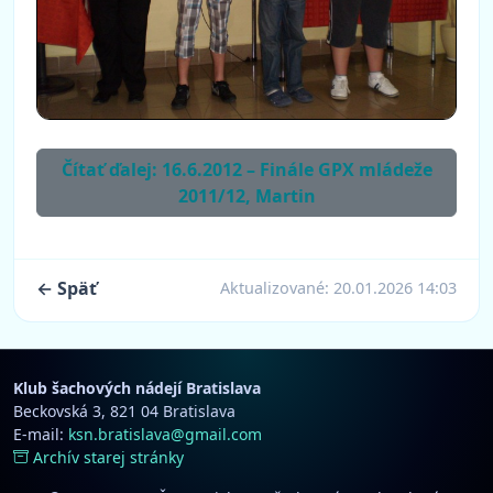
Čítať ďalej: 16.6.2012 – Finále GPX mládeže
2011/12, Martin
← Späť
Aktualizované:
20.01.2026 14:03
Klub šachových nádejí Bratislava
Beckovská 3, 821 04 Bratislava
E-mail:
ksn.bratislava@gmail.com
Archív starej stránky