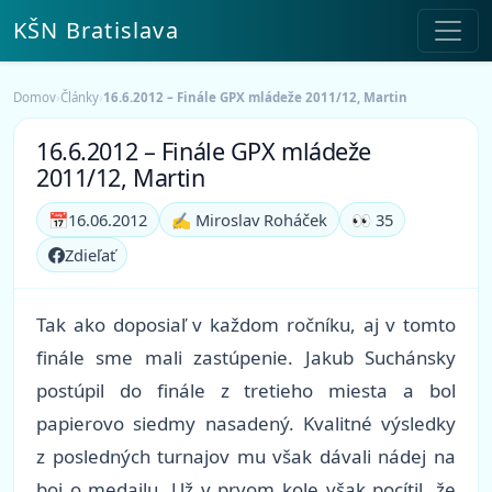
KŠN Bratislava
Domov
›
Články
›
16.6.2012 – Finále GPX mládeže 2011/12, Martin
16.6.2012 – Finále GPX mládeže
2011/12, Martin
📅
16.06.2012
✍️ Miroslav Roháček
👀 35
Zdieľať
Tak ako doposiaľ v každom ročníku, aj v tomto
finále sme mali zastúpenie. Jakub Suchánsky
postúpil do finále z tretieho miesta a bol
papierovo siedmy nasadený. Kvalitné výsledky
z posledných turnajov mu však dávali nádej na
boj o medailu. Už v prvom kole však pocítil, že