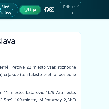
Sieň
Prihlásiť
Liga
slávy
sa
slava
merné, Peťove 22.miesto však rozhodne
 či Jakub (ten takisto prehral posledné
9 41.miesto, T.Starovič 4b/9 73.miesto,
 2,5b/9 100.miesto, M.Poturnay 2,5b/9