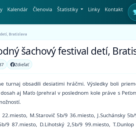
y
Kalendár
Členovia
Štatistiky
Linky
Kontakt
detí, Bratislava
ný šachový festival detí, Brati
37
Zdieľať
turnaj obsadili desiatimi hráčmi. Výsledky boli prie
dosah aj Maťo (prehral v poslednom kole práve s Peťom)
 možností.
 22.miesto, M.Starovič 5b/9 36.miesto, J.Suchánsky 5b/
5b/9 87.miesto, D.Lihotský 2,5b/9 99.miesto, T.Dunlop