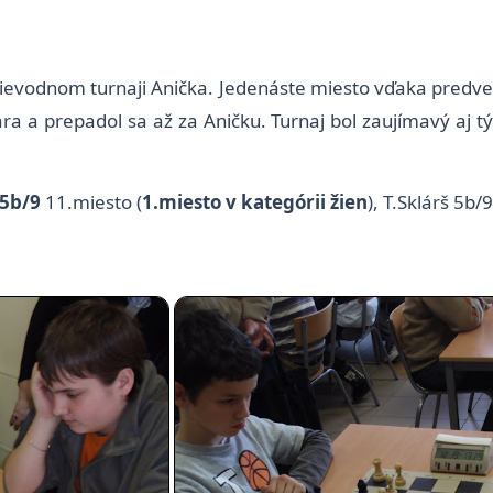
rievodnom turnaji Anička. Jedenáste miesto vďaka predv
 a prepadol sa až za Aničku. Turnaj bol zaujímavý aj tým
,5b/9
11.miesto (
1.miesto v kategórii žien
), T.Sklárš 5b/