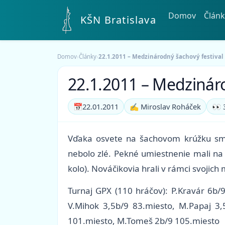
Domov
Článk
KŠN Bratislava
Domov
›
Články
›
22.1.2011 – Medzinárodný šachový festival 
22.1.2011 – Medzinárod
📅
22.01.2011
✍️ Miroslav Roháček
👀 
Vďaka osvete na šachovom krúžku sme 
nebolo zlé. Pekné umiestnenie mali na 
kolo). Nováčikovia hrali v rámci svojich
Turnaj GPX (110 hráčov): P.Kravár 6b/9
V.Mihok 3,5b/9 83.miesto, M.Papaj 3,
101.miesto, M.Tomeš 2b/9 105.miesto