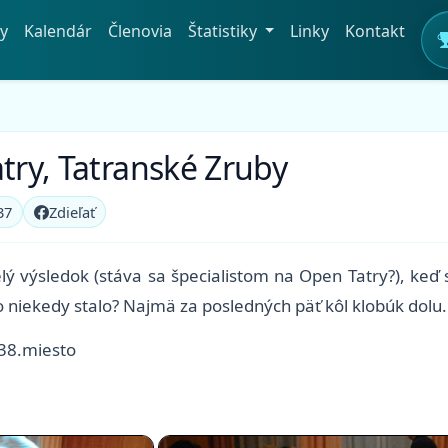
y
Kalendár
Členovia
Štatistiky
Linky
Kontakt
atry, Tatranské Zruby
37
Zdieľať
elý výsledok (stáva sa špecialistom na Open Tatry?), ke
o niekedy stalo? Najmä za posledných päť kôl klobúk dolu.
 38.miesto