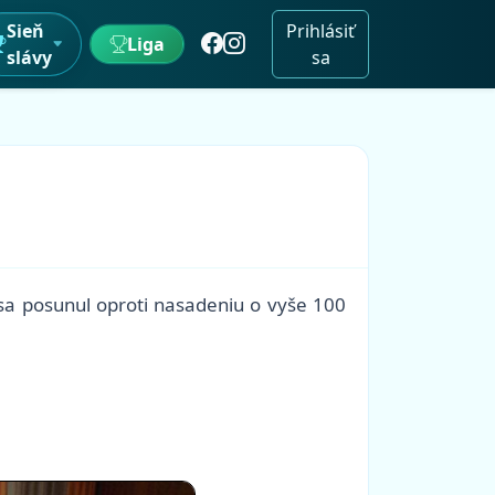
Sieň
Prihlásiť
Liga
slávy
sa
ď sa posunul oproti nasadeniu o vyše 100