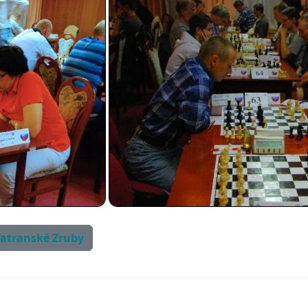
 Tatranské Zruby