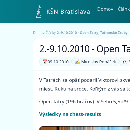
Domov
Článk
KŠN Bratislava
Domov
›
Články
›
2.-9.10.2010 - Open Tatry, Tatranské Zruby
2.-9.10.2010 - Open T
📅
09.10.2010
✍️ Miroslav Roháček
👀 
V Tatrách sa opäť podaril Viktorovi skv
miest. Ruku na srdce. Koľkým z vás sa t
Open Tatry (196 hráčov): V.Šebo 5,5b/9
Výsledky na chess-results