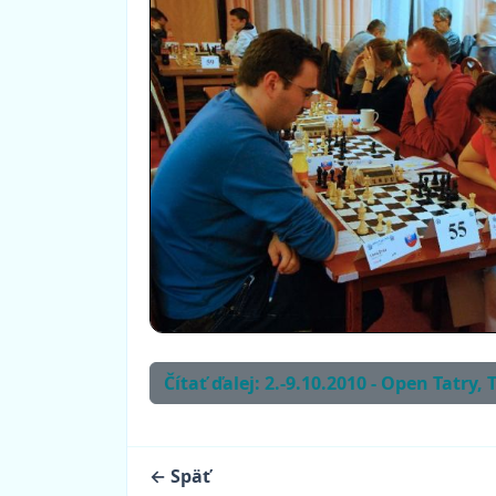
Čítať ďalej: 2.-9.10.2010 - Open Tatry,
← Späť