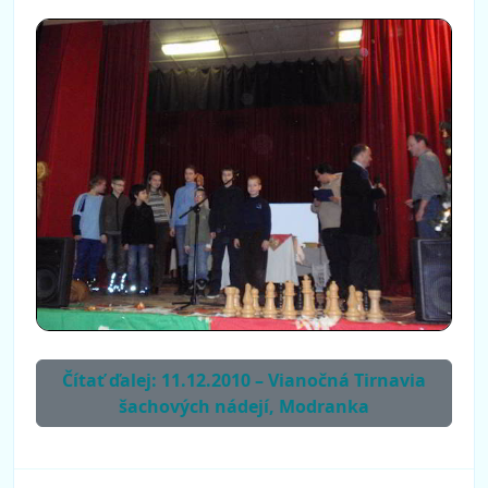
Čítať ďalej: 11.12.2010 – Vianočná Tirnavia
šachových nádejí, Modranka