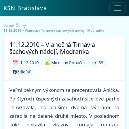
KŠN Bratislava
Domov
›
Články
›
11.12.2010 – Vianočná Tirnavia šachových nádejí, Modranka
11.12.2010 – Vianočná Tirnavia
šachových nádejí, Modranka
📅
11.12.2010
✍️ Miroslav Roháček
👀 38
Zdieľať
Veľmi pekným výkonom sa prezentovala Anička.
Po štyroch úspešných zásahoch síce dve partie
remizovala, no ďalšími dvoma výhrami sa
zaradila na delené druhé miesto. V poslednom
kole pokazila víťazovi turnaja remízou