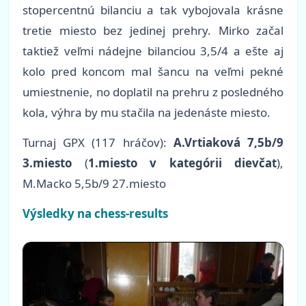
stopercentnú bilanciu a tak vybojovala krásne
tretie miesto bez jedinej prehry. Mirko začal
taktiež veľmi nádejne bilanciou 3,5/4 a ešte aj
kolo pred koncom mal šancu na veľmi pekné
umiestnenie, no doplatil na prehru z posledného
kola, výhra by mu stačila na jedenáste miesto.
Turnaj GPX (117 hráčov):
A.Vrtiaková 7,5b/9
3.miesto
(
1.miesto v kategórii dievčat
),
M.Macko 5,5b/9 27.miesto
Výsledky na chess-results