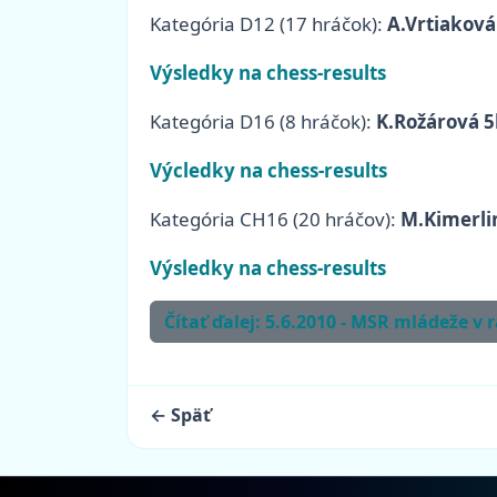
Kategória D12 (17 hráčok):
A.Vrtiaková
Výsledky na chess-results
Kategória D16 (8 hráčok):
K.Rožárová 5
Výcledky na chess-results
Kategória CH16 (20 hráčov):
M.Kimerlin
Výsledky na chess-results
Čítať ďalej: 5.6.2010 - MSR mládeže v 
← Späť