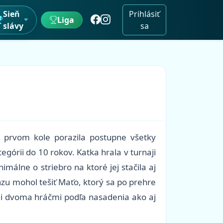
Sieň
Prihlásiť
Liga
slávy
sa
v prvom kole porazila postupne všetky
górii do 10 rokov. Katka hrala v turnaji
imálne o striebro na ktoré jej stačila aj
zu mohol tešiť Maťo, ktorý sa po prehre
mi dvoma hráčmi podľa nasadenia ako aj