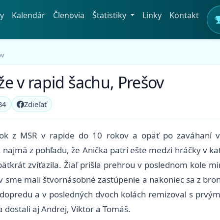
y
Kalendár
Členovia
Štatistiky
Linky
Kontakt
ov
e v rapid šachu, Prešov
34
Zdieľať
edok z MSR v rapide do 10 rokov a opäť po zaváhaní 
 najmä z pohľadu, že Anička patrí ešte medzi hráčky v kate
äťkrát zvíťazila. Žiaľ prišla prehrou v poslednom kole min
ov sme mali štvornásobné zastúpenie a nakoniec sa z bron
dopredu a v posledných dvoch kolách remizoval s prvý
dostali aj Andrej, Viktor a Tomáš.