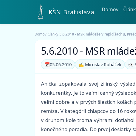
Domov
Článk
KŠN Bratislava
Domov
›
Články
›
5.6.2010 - MSR mládeže v rapid šachu, Preš
5.6.2010 - MSR mládež
📅
05.06.2010
✍️ Miroslav Roháček
👀 
Anička zopakovala svoj žilinský výsl
konkurentky. Je to veľmi cenný výsledok
veľmi dobre a v prvých šiestich kolách p
remíza. V kategórii chlapcov do 16 rok
v druhom kole troma výhrami dotiahol 
konečného poradia. Do prvej desiatky sa 