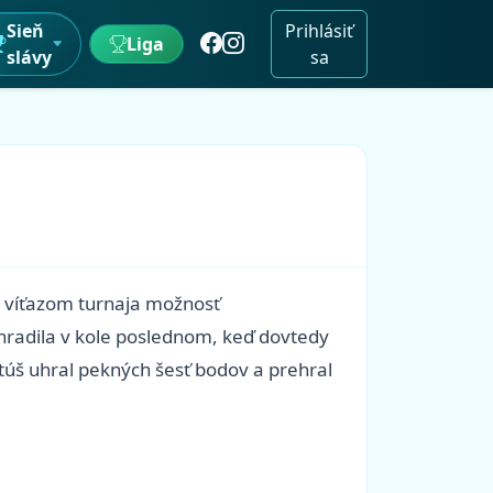
Sieň
Prihlásiť
Liga
slávy
sa
ím víťazom turnaja možnosť
hradila v kole poslednom, keď dovtedy
úš uhral pekných šesť bodov a prehral