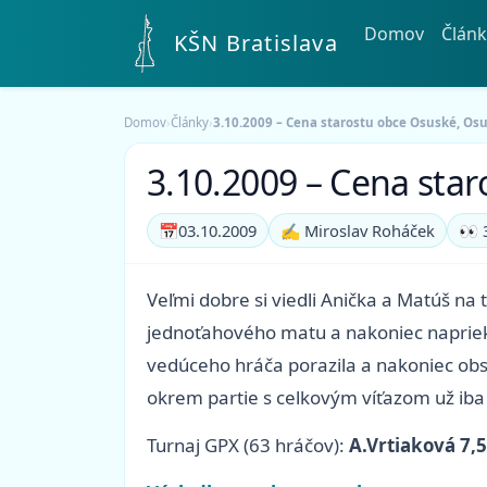
Domov
Článk
KŠN Bratislava
Domov
›
Články
›
3.10.2009 – Cena starostu obce Osuské, Os
3.10.2009 – Cena sta
📅
03.10.2009
✍️ Miroslav Roháček
👀 
Veľmi dobre si viedli Anička a Matúš na
jednoťahového matu a nakoniec napriek 
vedúceho hráča porazila a nakoniec ob
okrem partie s celkovým víťazom už iba 
Turnaj GPX (63 hráčov):
A.Vrtiaková 7,5