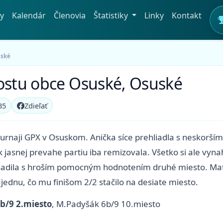
y
Kalendár
Členovia
Štatistiky
Linky
Kontakt
uské
rostu obce Osuské, Osuské
35
Zdieľať
 turnaji GPX v Osuskom. Anička síce prehliadla s neskorš
jasnej prevahe partiu iba remizovala. Všetko si ale vyna
sadila s hroším pomocným hodnotením druhé miesto. Mat
jednu, čo mu finišom 2/2 stačilo na desiate miesto.
b/9 2.miesto
, M.Padyšák 6b/9 10.miesto