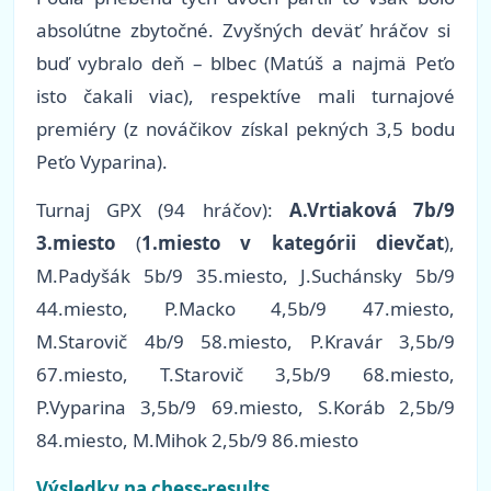
absolútne zbytočné. Zvyšných deväť hráčov si
buď vybralo deň – blbec (Matúš a najmä Peťo
isto čakali viac), respektíve mali turnajové
premiéry (z nováčikov získal pekných 3,5 bodu
Peťo Vyparina).
Turnaj GPX (94 hráčov):
A.Vrtiaková 7b/9
3.miesto
(
1.miesto v kategórii dievčat
),
M.Padyšák 5b/9 35.miesto, J.Suchánsky 5b/9
44.miesto, P.Macko 4,5b/9 47.miesto,
M.Starovič 4b/9 58.miesto, P.Kravár 3,5b/9
67.miesto, T.Starovič 3,5b/9 68.miesto,
P.Vyparina 3,5b/9 69.miesto, S.Koráb 2,5b/9
84.miesto, M.Mihok 2,5b/9 86.miesto
Výsledky na chess-results