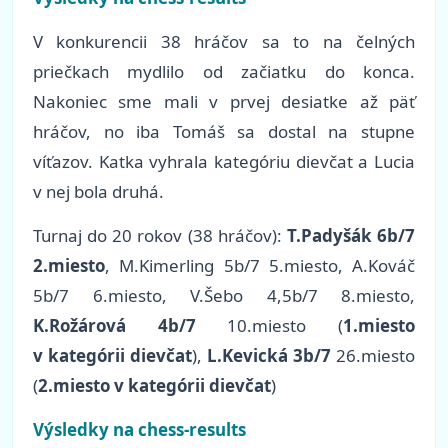
V konkurencii 38 hráčov sa to na čelných
priečkach mydlilo od začiatku do konca.
Nakoniec sme mali v prvej desiatke až päť
hráčov, no iba Tomáš sa dostal na stupne
víťazov. Katka vyhrala kategóriu dievčat a Lucia
v nej bola druhá.
Turnaj do 20 rokov (38 hráčov):
T.Padyšák 6b/7
2.miesto
, M.Kimerling 5b/7 5.miesto, A.Kováč
5b/7 6.miesto, V.Šebo 4,5b/7 8.miesto,
K.Rožárová 4b/7
10.miesto (
1.miesto
v kategórii dievčat
),
L.Kevická 3b/7
26.miesto
(
2.miesto v kategórii dievčat
)
Výsledky na chess-results