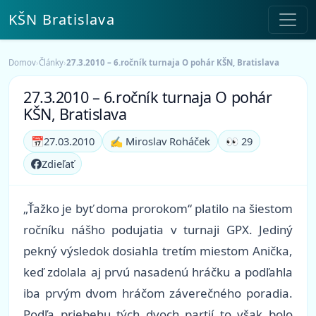
KŠN Bratislava
Domov
›
Články
›
27.3.2010 – 6.ročník turnaja O pohár KŠN, Bratislava
27.3.2010 – 6.ročník turnaja O pohár
KŠN, Bratislava
📅
27.03.2010
✍️ Miroslav Roháček
👀 29
Zdieľať
„Ťažko je byť doma prorokom“ platilo na šiestom
ročníku nášho podujatia v turnaji GPX. Jediný
pekný výsledok dosiahla tretím miestom Anička,
keď zdolala aj prvú nasadenú hráčku a podľahla
iba prvým dvom hráčom záverečného poradia.
Podľa priebehu tých dvoch partií to však bolo