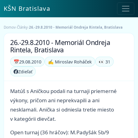
KŠN Bratislava
Domov
›
Články
›
26.-29.8.2010 - Memoriál Ondreja Rintela, Bratislava
26.-29.8.2010 - Memoriál Ondreja
Rintela, Bratislava
📅
29.08.2010
✍️ Miroslav Roháček
👀 31
Zdieľať
Matúš s Aničkou podali na turnaji priemerné
výkony, pričom ani neprekvapili a ani
nesklamali. Anička si odniesla tretie miesto
v kategórii dievčat.
Open turnaj (36 hráčov): M.Padyšák 5b/9