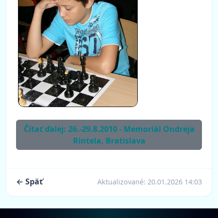
Čítať ďalej: 26.-29.8.2010 - Memoriál Ondreja
Rintela, Bratislava
← Späť
Aktualizované:
20.01.2026 14:03