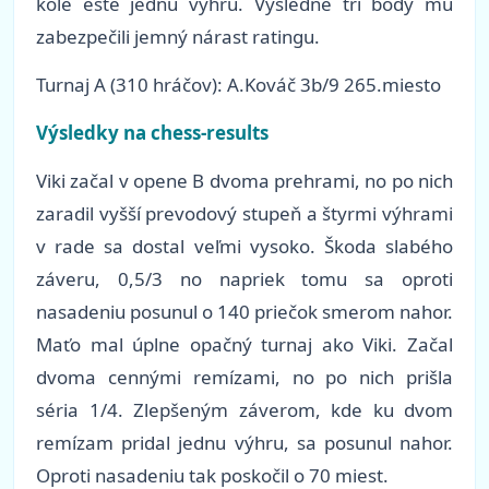
kole ešte jednu výhru. Výsledné tri body mu
zabezpečili jemný nárast ratingu.
Turnaj A (310 hráčov): A.Kováč 3b/9 265.miesto
Výsledky na chess-results
Viki začal v opene B dvoma prehrami, no po nich
zaradil vyšší prevodový stupeň a štyrmi výhrami
v rade sa dostal veľmi vysoko. Škoda slabého
záveru, 0,5/3 no napriek tomu sa oproti
nasadeniu posunul o 140 priečok smerom nahor.
Maťo mal úplne opačný turnaj ako Viki. Začal
dvoma cennými remízami, no po nich prišla
séria 1/4. Zlepšeným záverom, kde ku dvom
remízam pridal jednu výhru, sa posunul nahor.
Oproti nasadeniu tak poskočil o 70 miest.