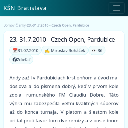
KŠN Bratislava
Domov
›
Články
›
23.-31.7.2010 - Czech Open, Pardubice
23.-31.7.2010 - Czech Open, Pardubice
📅
31.07.2010
✍️ Miroslav Roháček
👀 36
Zdieľať
Andy zažil v Pardubiciach krst ohňom a úvod mal
doslova a do písmena dobrý, keď v prvom kole
zdolal rumunského FM Claudiu Dobre. Táto
výhra mu zabezpečila veľmi kvalitných súperov
až do konca turnaja. V piatom a šiestom kole
pridal proti favoritom dve remízy a v poslednom