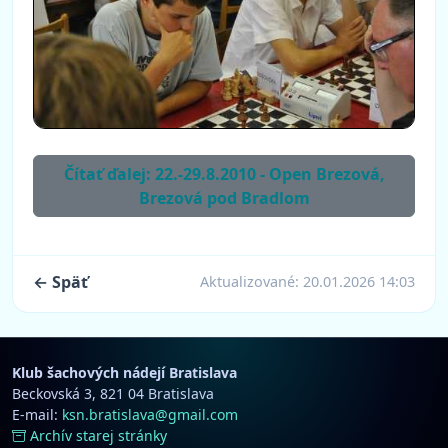
Čítať ďalej: 22.-29.8.2010 - Open Brezová,
Brezová pod Bradlom
← Späť
Aktualizované:
20.01.2026 14:03
Klub šachových nádejí Bratislava
Beckovská 3, 821 04 Bratislava
E-mail:
ksn.bratislava@gmail.com
Archív starej stránky