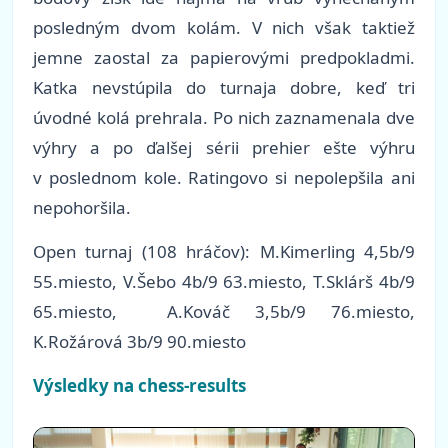
posledným dvom kolám. V nich však taktiež
jemne zaostal za papierovými predpokladmi.
Katka nevstúpila do turnaja dobre, keď tri
úvodné kolá prehrala. Po nich zaznamenala dve
výhry a po ďalšej sérii prehier ešte výhru
v poslednom kole. Ratingovo si nepolepšila ani
nepohoršila.
Open turnaj (108 hráčov): M.Kimerling 4,5b/9
55.miesto, V.Šebo 4b/9 63.miesto, T.Sklárš 4b/9
65.miesto, A.Kováč 3,5b/9 76.miesto,
K.Rožárová 3b/9 90.miesto
Výsledky na chess-results