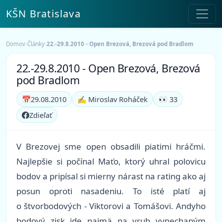
KŠN Bratislava
Domov
›
Články
›
22.-29.8.2010 - Open Brezová, Brezová pod Bradlom
22.-29.8.2010 - Open Brezová, Brezová
pod Bradlom
📅
29.08.2010
✍️ Miroslav Roháček
👀 33
Zdieľať
V Brezovej sme open obsadili piatimi hráčmi.
Najlepšie si počínal Maťo, ktorý uhral polovicu
bodov a pripísal si mierny nárast na rating ako aj
posun oproti nasadeniu. To isté platí aj
o štvorbodových - Viktorovi a Tomášovi. Andyho
bodový zisk ide najmä na vrub vynechaným