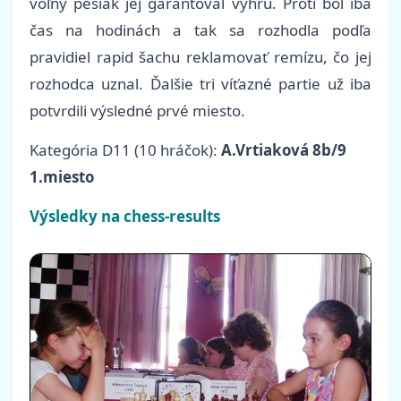
voľný pešiak jej garantoval výhru. Proti bol iba
čas na hodinách a tak sa rozhodla podľa
pravidiel rapid šachu reklamovať remízu, čo jej
rozhodca uznal. Ďalšie tri víťazné partie už iba
potvrdili výsledné prvé miesto.
Kategória D11 (10 hráčok):
A.Vrtiaková 8b/9
1.miesto
Výsledky na chess-results