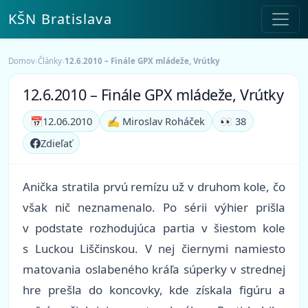
KŠN Bratislava
Domov
›
Články
›
12.6.2010 – Finále GPX mládeže, Vrútky
12.6.2010 – Finále GPX mládeže, Vrútky
📅
12.06.2010
✍️ Miroslav Roháček
👀 38
Zdieľať
Anička stratila prvú remízu už v druhom kole, čo
však nič neznamenalo. Po sérii výhier prišla
v podstate rozhodujúca partia v šiestom kole
s Luckou Liščinskou. V nej čiernymi namiesto
matovania oslabeného kráľa súperky v strednej
hre prešla do koncovky, kde získala figúru a