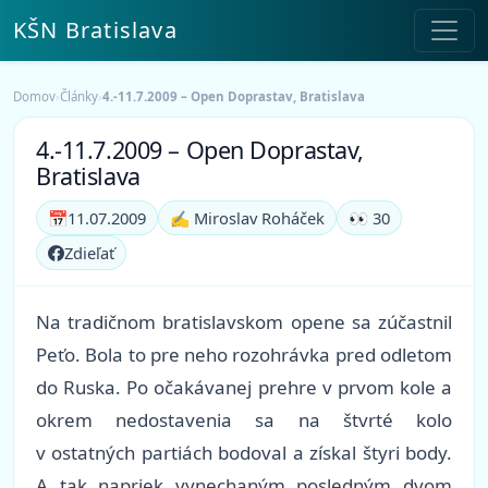
KŠN Bratislava
Domov
›
Články
›
4.-11.7.2009 – Open Doprastav, Bratislava
4.-11.7.2009 – Open Doprastav,
Bratislava
📅
11.07.2009
✍️ Miroslav Roháček
👀 30
Zdieľať
Na tradičnom bratislavskom opene sa zúčastnil
Peťo. Bola to pre neho rozohrávka pred odletom
do Ruska. Po očakávanej prehre v prvom kole a
okrem nedostavenia sa na štvrté kolo
v ostatných partiách bodoval a získal štyri body.
A tak napriek vynechaným posledným dvom