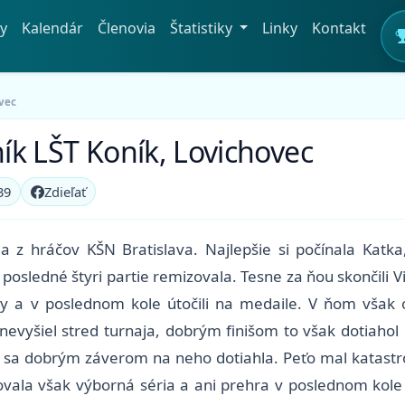
y
Kalendár
Členovia
Štatistiky
Linky
Kontakt
ovec
ník LŠT Koník, Lovichovec
39
Zdieľať
a z hráčov KŠN Bratislava. Najlepšie si počínala Kat
 posledné štyri partie remizovala. Tesne za ňou skončili 
y a v poslednom kole útočili na medaile. V ňom však ob
nevyšiel stred turnaja, dobrým finišom to však dotiahol 
a sa dobrým záverom na neho dotiahla. Peťo mal katastr
dovala však výborná séria a ani prehra v poslednom kole 