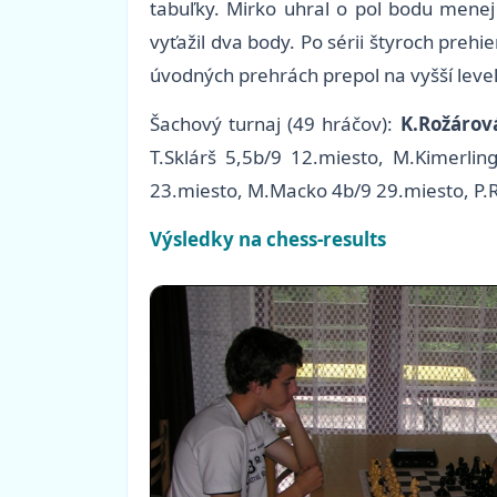
tabuľky. Mirko uhral o pol bodu menej
vyťažil dva body. Po sérii štyroch prehie
úvodných prehrách prepol na vyšší level
Šachový turnaj (49 hráčov):
K.Rožárov
T.Sklárš 5,5b/9 12.miesto, M.Kimerli
23.miesto, M.Macko 4b/9 29.miesto, P.
Výsledky na chess-results