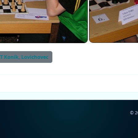
LŠT Koník, Lovichovec
© 2