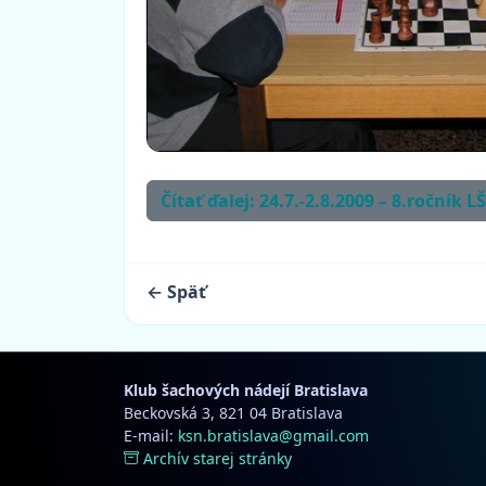
Čítať ďalej: 24.7.-2.8.2009 – 8.ročník 
← Späť
Klub šachových nádejí Bratislava
Beckovská 3, 821 04 Bratislava
E-mail:
ksn.bratislava@gmail.com
Archív starej stránky