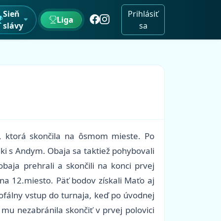
Sieň
Prihlásiť
Liga
slávy
sa
ka, ktorá skončila na ôsmom mieste. Po
Viki s Andym. Obaja sa taktiež pohybovali
aja prehrali a skončili na konci prvej
na 12.miesto. Päť bodov získali Maťo aj
ofálny vstup do turnaja, keď po úvodnej
mu nezabránila skončiť v prvej polovici