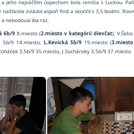
 a jeho najväčším úspechom bola remíza s Luckou. Paľo
r našťastie zvládol aspoň finiš a skončil s 3,5 bodmi. Rov
 a nebodoval iba raz.
á 6b/9
8.miesto (
2.miesto v kategórii dievčat
), V.Šebo
ng 5b/9 14.miesto,
L.Kevická 5b/9
19.miesto (
3.miesto
Roháček 3,5b/9 35.miesto, J.Suchánsky 3,5b/9 37.miesto