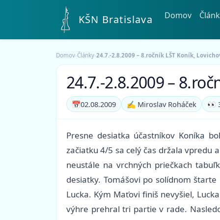
Domov
Článk
KŠN Bratislava
Domov
›
Články
›
24.7.-2.8.2009 – 8.ročník LŠT Koník, Lovich
24.7.-2.8.2009 – 8.roč
📅
02.08.2009
✍️ Miroslav Roháček
👀 
Presne desiatka účastníkov Koníka bol
začiatku 4/5 sa celý čas držala vpredu a
neustále na vrchných priečkach tabuľk
desiatky. Tomášovi po solídnom štarte 
Lucka. Kým Maťovi finiš nevyšiel, Luck
výhre prehral tri partie v rade. Nasle